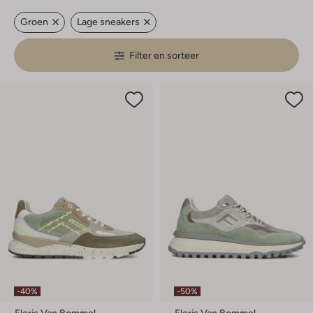
Groen
Lage sneakers
Filter en sorteer
-40%
-50%
Floris Van Bommel
Floris Van Bommel