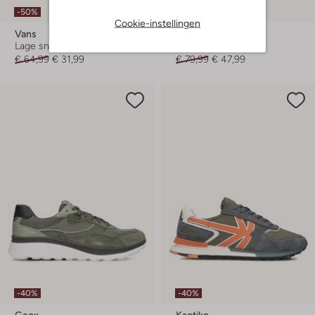
-50%
-40%
Cookie-instellingen
Vans
Nike
Lage sneakers
Lage sneakers
€ 64,99
€ 31,99
€ 79,99
€ 47,99
-40%
-40%