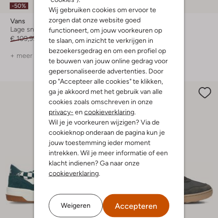
-50%
-50%
Wij gebruiken cookies om ervoor te
zorgen dat onze website goed
Vans
The Hoff Brand
Lage sneakers
Lage sneakers
functioneert, om jouw voorkeuren op
€ 109,99
€ 54,99
€ 139,99
€ 69,99
te slaan, om inzicht te verkrijgen in
bezoekersgedrag en om een profiel op
+ meer kleuren
+ meer kleuren
te bouwen van jouw online gedrag voor
gepersonaliseerde advertenties. Door
op "Accepteer alle cookies" te klikken,
ga je akkoord met het gebruik van alle
cookies zoals omschreven in onze
privacy-
en
cookieverklaring
.
Wil je je voorkeuren wijzigen? Via de
cookieknop onderaan de pagina kun je
jouw toestemming ieder moment
intrekken. Wil je meer informatie of een
klacht indienen? Ga naar onze
cookieverklaring
.
Accepteren
Weigeren