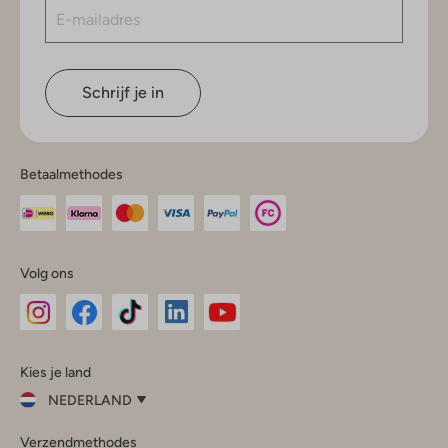
Schrijf je in
Betaalmethodes
Volg ons
Omoda
Omoda
Omoda
Omoda
Omoda
Kies je land
Instagram
Facebook
TikTok
LinkedIn
YouTube
NEDERLAND
Kies
Verzendmethodes
je