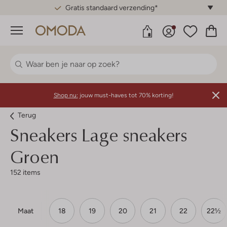
Gratis standaard verzending*
Menu
Shop nu:
jouw must-haves tot 70% korting!
Terug
Sneakers Lage sneakers
Groen
152 items
Maat
18
19
20
21
22
22½