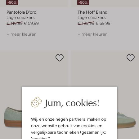
-50%
-50%
Pantofola D'oro
The Hoff Brand
Lage sneakers
Lage sneakers
€ 119,99
€ 59,99
€ 139,99
€ 69,99
+ meer kleuren
+ meer kleuren
Jum, cookies!
Wij, en onze
negen partners
, maken op
onze website gebruik van cookies en
vergelijkbare technieken (gezamenlijk:
"cookies").