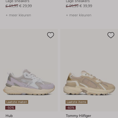
Lage sneakers
Lage sneakers
€ 59,99
€ 29,99
€ 99,99
€ 39,99
+ meer kleuren
+ meer kleuren
Laatste maten
Laatste items
-50%
-60%
Hub
Tommy Hilfiger