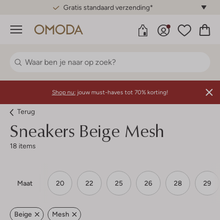
Gratis standaard verzending*
Menu
Shop nu:
jouw must-haves tot 70% korting!
Terug
Sneakers Beige Mesh
18 items
Maat
20
22
25
26
28
29
Beige
Mesh