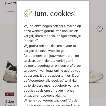
€ 129,99
€ 90,99
€ 149,99
€ 104,99
Jum, cookies!
+ meer kleuren
+ meer kleuren
Wij, en onze
negen partners
, maken op
onze website gebruik van cookies en
vergelijkbare technieken (gezamenlijk:
"cookies").
Wij gebruiken cookies om ervoor te
zorgen dat onze website goed
functioneert, om jouw voorkeuren op
te slaan, om inzicht te verkrijgen in
bezoekersgedrag en om een profiel op
te bouwen van jouw online gedrag voor
gepersonaliseerde advertenties. Door
op "Accepteer alle cookies" te klikken,
ga je akkoord met het gebruik van alle
Laatste item
cookies zoals omschreven in onze
-20%
-60%
privacy-
en
cookieverklaring
.
Wil je je voorkeuren wijzigen? Via de
Gabor
Tommy Jeans
cookieknop onderaan de pagina kun je
Lage sneakers
Lage sneakers