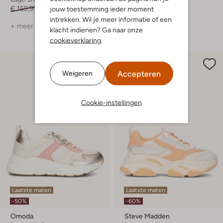
jouw toestemming ieder moment
€ 159,99
€ 127,99
€ 129,99
€ 51,99
intrekken. Wil je meer informatie of een
+ meer kleuren
+ meer kleuren
klacht indienen? Ga naar onze
cookieverklaring
.
Accepteren
Weigeren
Cookie-instellingen
Laatste maten
Laatste maten
-50%
-60%
Omoda
Steve Madden