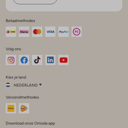
Betaalmethodes
Volg ons
Omoda
Omoda
Omoda
Omoda
Omoda
Kies je land
Instagram
Facebook
TikTok
LinkedIn
YouTube
NEDERLAND
Kies
Verzendmethodes
je
Sluit
land
Nederland
België
(Nederlands)
Download onze Omoda app