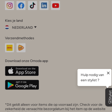
Omoda
Omoda
Omoda
Omoda
Omoda
Kies je land
Instagram
Facebook
TikTok
LinkedIn
YouTube
NEDERLAND
Kies
Verzendmethodes
je
Sluit
land
Nederland
België
(Nederlands)
Download onze Omoda app
Belgique
(Français)
Deutschland
*Dit geldt alleen voor items die op voorraad zijn. Check voor de
zekerheid de verwachte bezorgdatum bij het item op de website