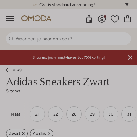
Gratis standaard verzending*
Menu
Shop nu:
jouw must-haves tot 70% korting!
Terug
Adidas
Sneakers Zwart
5 items
Maat
21
22
28
29
30
31
Zwart
Adidas