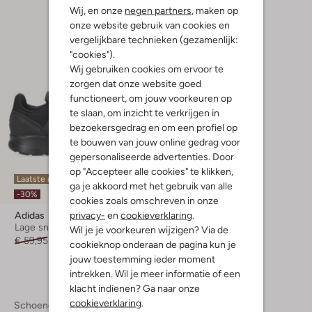
Wij, en onze
negen partners
, maken op
onze website gebruik van cookies en
vergelijkbare technieken (gezamenlijk:
"cookies").
Wij gebruiken cookies om ervoor te
zorgen dat onze website goed
functioneert, om jouw voorkeuren op
te slaan, om inzicht te verkrijgen in
bezoekersgedrag en om een profiel op
te bouwen van jouw online gedrag voor
gepersonaliseerde advertenties. Door
op "Accepteer alle cookies" te klikken,
Laatste maten
ga je akkoord met het gebruik van alle
-30%
cookies zoals omschreven in onze
privacy-
en
cookieverklaring
.
Adidas
Lage sneakers
Wil je je voorkeuren wijzigen? Via de
€ 59,95
€ 41,95
cookieknop onderaan de pagina kun je
jouw toestemming ieder moment
intrekken. Wil je meer informatie of een
klacht indienen? Ga naar onze
cookieverklaring
.
Schoenen
Sneakers