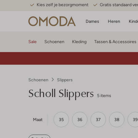
Kies zelf je bezorgmoment
Gratis standaard v
Dames
Heren
Kind
Sale
Schoenen
Kleding
Tassen & Accessoires
Schoenen
Slippers
Scholl
Slippers
5 items
Maat
35
36
37
38
39