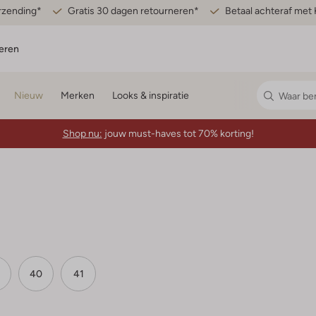
erzending*
Gratis 30 dagen retourneren*
Betaal achteraf met 
eren
Nieuw
Merken
Looks & inspiratie
Shop nu:
jouw must-haves tot 70% korting!
40
41