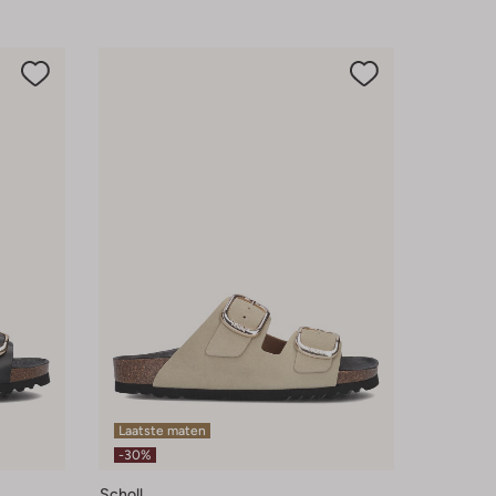
Laatste maten
-30%
Scholl