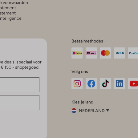
e voorwaarden
tatement
atement
 Intelligence
Betaalmethodes
e deals, speciaal voor
p € 150,- shoptegoed.
Volg ons
Omoda
Omoda
Omoda
Omoda
Om
Kies je land
Instagram
Facebook
TikTok
LinkedI
Yo
NEDERLAND
Kies
je
Sluit
land