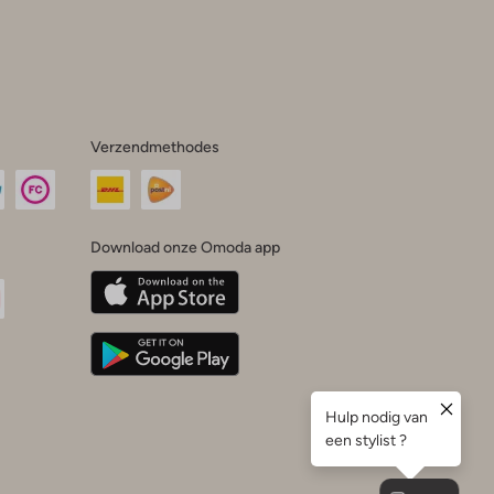
Verzendmethodes
Download onze Omoda app
oda
n
uTube