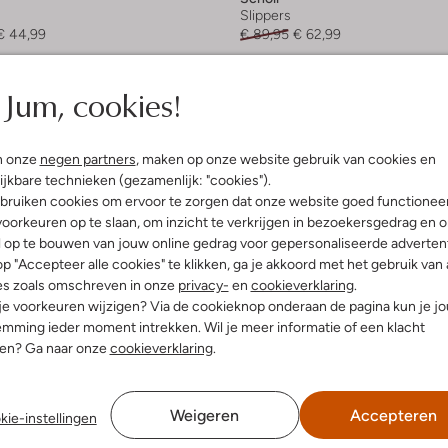
Slippers
€ 44,99
€ 89,95
€ 62,99
+ meer kleuren
Jum, cookies!
n onze
negen partners
, maken op onze website gebruik van cookies en
ijkbare technieken (gezamenlijk: "cookies").
bruiken cookies om ervoor te zorgen dat onze website goed functionee
oorkeuren op te slaan, om inzicht te verkrijgen in bezoekersgedrag en 
l op te bouwen van jouw online gedrag voor gepersonaliseerde advertent
p "Accepteer alle cookies" te klikken, ga je akkoord met het gebruik van 
es zoals omschreven in onze
privacy-
en
cookieverklaring
.
 je voorkeuren wijzigen? Via de cookieknop onderaan de pagina kun je j
mming ieder moment intrekken. Wil je meer informatie of een klacht
nen? Ga naar onze
cookieverklaring
.
Weigeren
Accepteren
kie-instellingen