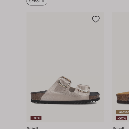
Scholl
Laatste
-30%
-50%
Scholl
Scholl