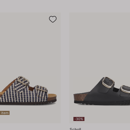
 item
-30%
Scholl