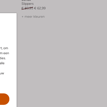
Slippers
€ 89,95
€ 62,99
+ meer kleuren
rt, om
om een
ies.
alle
ouw