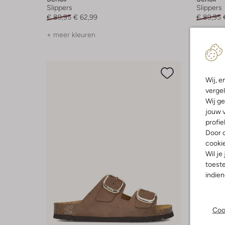
Slippers
Slippers
€ 89,95
€ 62,99
€ 89,95
+ meer kleuren
Wij, e
vergel
Wij ge
jouw v
profie
Door o
cooki
Wil je
toeste
indie
Coo