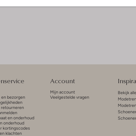
enservice
Account
Inspira
Mijn account
Bekijk all
n en bezorgen
Veelgestelde vragen
Modetren
gelijkheden
Modetren
n retourneren
Schoenen
anmelden
aat en onderhoud
Schoenen
en onderhoud
r kortingscodes
en klachten