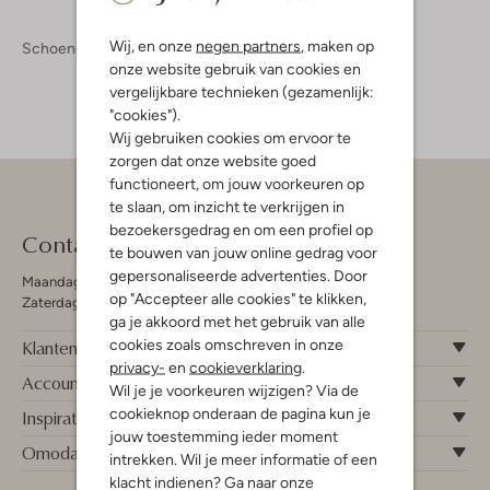
Wij, en onze
negen partners
, maken op
Schoenen
onze website gebruik van cookies en
vergelijkbare technieken (gezamenlijk:
"cookies").
Wij gebruiken cookies om ervoor te
zorgen dat onze website goed
functioneert, om jouw voorkeuren op
te slaan, om inzicht te verkrijgen in
bezoekersgedrag en om een profiel op
Contact
te bouwen van jouw online gedrag voor
gepersonaliseerde advertenties. Door
Maandag - Vrijdag 09:00 - 19:00 uur
op "Accepteer alle cookies" te klikken,
Zaterdag 09:00 - 17:00 uur
ga je akkoord met het gebruik van alle
cookies zoals omschreven in onze
Klantenservice
privacy-
en
cookieverklaring
.
Account
Wil je je voorkeuren wijzigen? Via de
cookieknop onderaan de pagina kun je
Inspiratie
jouw toestemming ieder moment
Omoda
intrekken. Wil je meer informatie of een
klacht indienen? Ga naar onze