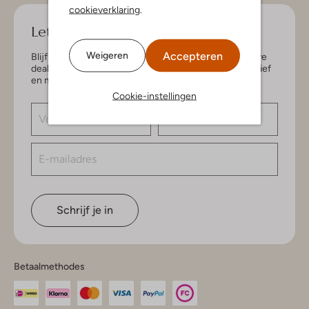
cookieverklaring
.
Let's keep in touch!
Accepteren
Weigeren
Blijf op de hoogte van de nieuwste items en exclusieve
deals, speciaal voor jou. Schrijf je in voor de nieuwsbrief
en maak kans op € 150,- shoptegoed.
Cookie-instellingen
Schrijf je in
Betaalmethodes