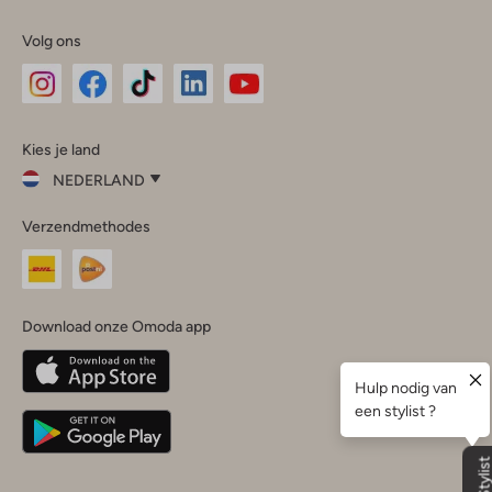
Volg ons
Omoda
Omoda
Omoda
Omoda
Omoda
Kies je land
Instagram
Facebook
TikTok
LinkedIn
YouTube
NEDERLAND
Kies
Verzendmethodes
je
Sluit
land
Nederland
België
(Nederlands)
Download onze Omoda app
Belgique
(Français)
Deutschland