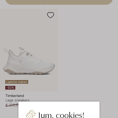
Laatste maten
-50%
Timberland
Lage sneakers
€ 129,99
€ 64,99
Jum, cookies!