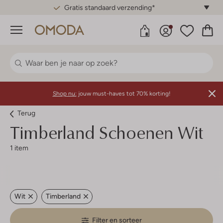
Gratis standaard verzending*
Menu
Shop nu:
jouw must-haves tot 70% korting!
Terug
Timberland
Schoenen Wit
1 item
Wit
Timberland
Filter en sorteer