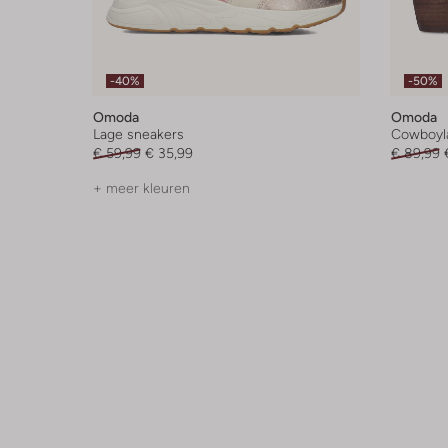
-40%
-50%
Omoda
Omoda
Lage sneakers
Cowboyl
€ 59,99
€ 35,99
€ 89,99
+ meer kleuren