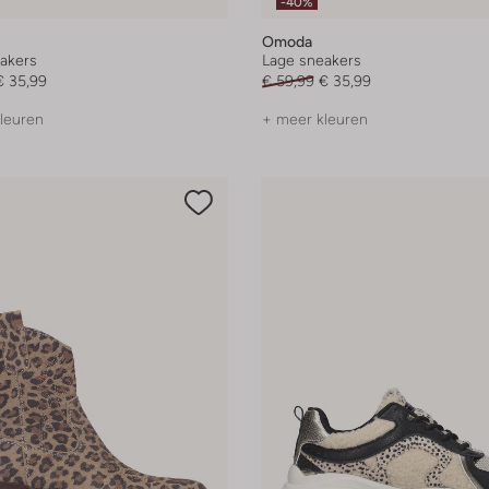
-40%
Omoda
akers
Lage sneakers
€ 35,99
€ 59,99
€ 35,99
leuren
+ meer kleuren