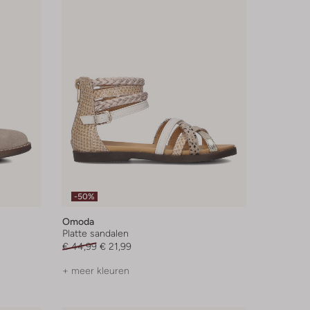
-50%
Omoda
Platte sandalen
€ 44,99
€ 21,99
+ meer kleuren