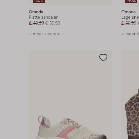
-20%
-40%
Omoda
Omoda
Platte sandalen
Lage sne
€ 49,99
€ 39,99
€ 59,99
+ meer kleuren
+ meer k