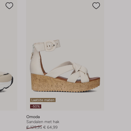
Laatste maten
-50%
Omoda
Sandalen met hak
€ 129,95
€ 64,99