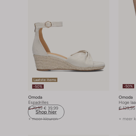
Laatste items
-50%
-50%
Omoda
Omoda
Espadrilles
Hoge laa
€ 79,99
€ 39,99
€ 129,95
Shop hier
+ meer kleuren
+ meer k