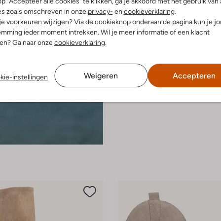
p "Accepteer alle cookies" te klikken, ga je akkoord met het gebruik van 
es zoals omschreven in onze
privacy-
en
cookieverklaring
.
 je voorkeuren wijzigen? Via de cookieknop onderaan de pagina kun je j
mming ieder moment intrekken. Wil je meer informatie of een klacht
nen? Ga naar onze
cookieverklaring
.
Weigeren
Accepteren
kie-instellingen