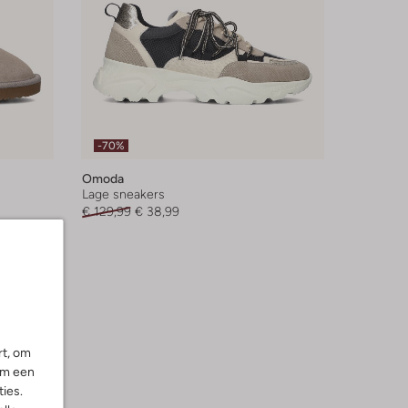
-70%
Omoda
Lage sneakers
€ 129,99
€ 38,99
rt, om
om een
ies.