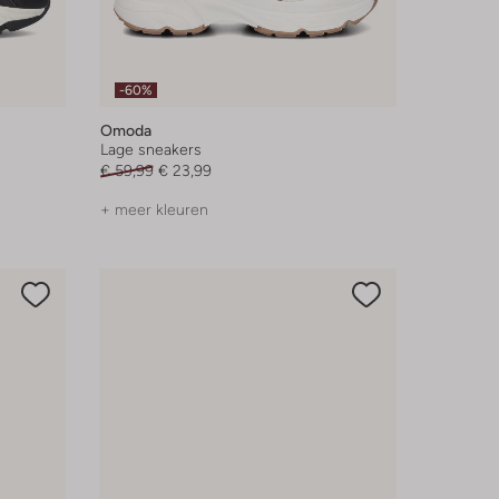
-60%
Omoda
Lage sneakers
€ 59,99
€ 23,99
+ meer kleuren