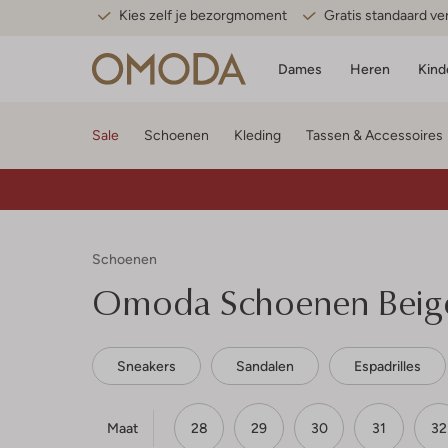
Kies zelf je bezorgmoment
Gratis standaard v
Dames
Heren
Kind
Sale
Schoenen
Kleding
Tassen & Accessoires
Schoenen
Omoda
Schoenen Beig
Sneakers
Sandalen
Espadrilles
Maat
28
29
30
31
32