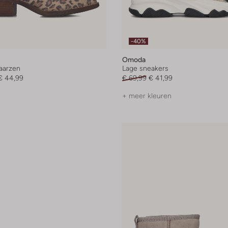
-40%
Omoda
aarzen
Lage sneakers
€ 44,99
€ 69,99
€ 41,99
+ meer kleuren