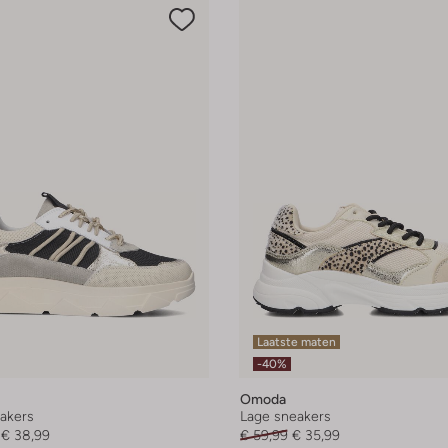
Laatste maten
-40%
Omoda
akers
Lage sneakers
€ 38,99
€ 59,99
€ 35,99