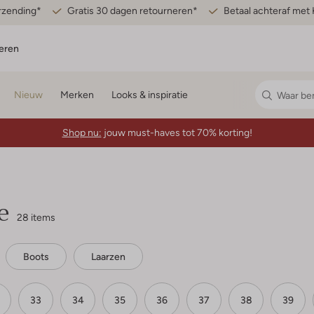
erzending*
Gratis 30 dagen retourneren*
Betaal achteraf met 
eren
Nieuw
Merken
Looks & inspiratie
Shop nu:
jouw must-haves tot 70% korting!
e
28 items
Boots
Laarzen
33
34
35
36
37
38
39