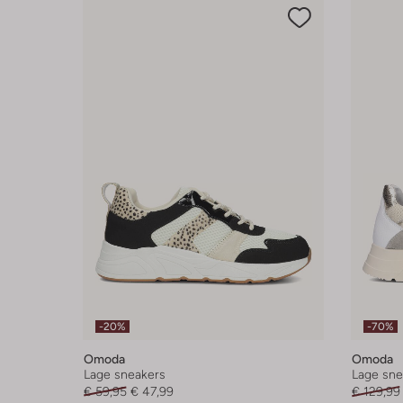
-20%
-70%
Omoda
Omoda
Lage sneakers
Lage sne
€ 59,95
€ 47,99
€ 129,99