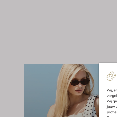
Wij, e
vergel
Wij ge
jouw v
profie