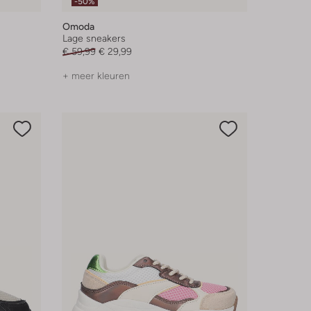
-50%
Omoda
Lage sneakers
€ 59,99
€ 29,99
+ meer kleuren