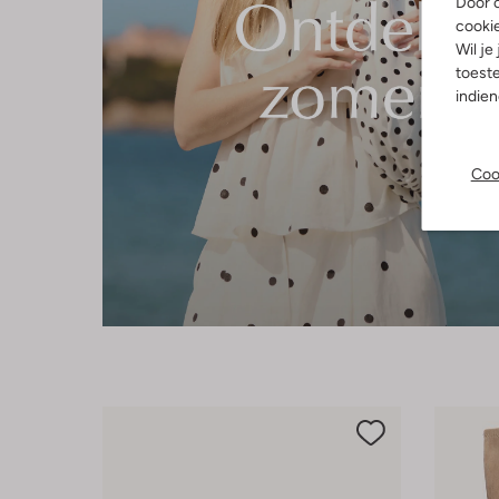
Door o
cooki
Wil je
toeste
indie
Coo