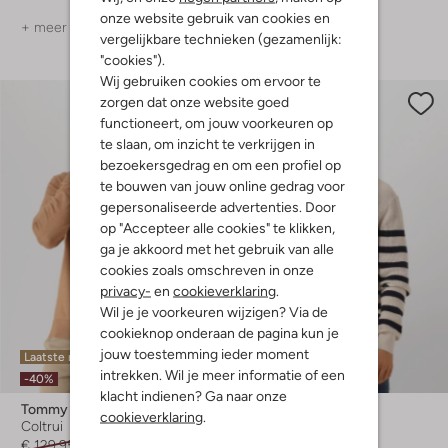
onze website gebruik van cookies en
+ meer kleuren
+ meer kleuren
vergelijkbare technieken (gezamenlijk:
"cookies").
Wij gebruiken cookies om ervoor te
zorgen dat onze website goed
functioneert, om jouw voorkeuren op
te slaan, om inzicht te verkrijgen in
bezoekersgedrag en om een profiel op
te bouwen van jouw online gedrag voor
gepersonaliseerde advertenties. Door
op "Accepteer alle cookies" te klikken,
ga je akkoord met het gebruik van alle
cookies zoals omschreven in onze
privacy-
en
cookieverklaring
.
Wil je je voorkeuren wijzigen? Via de
cookieknop onderaan de pagina kun je
jouw toestemming ieder moment
Laatste maten
Laatste maten
intrekken. Wil je meer informatie of een
-40%
-40%
klacht indienen? Ga naar onze
Tommy Hilfiger
Tommy Hilfiger
cookieverklaring
.
Coltrui
Trui
€ 129,95
€ 77,99
€ 119,95
€ 71,99