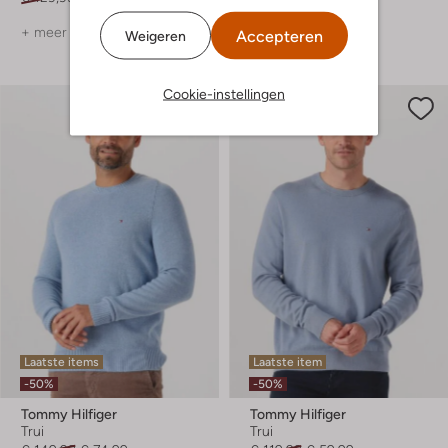
+ meer kleuren
+ meer kleuren
Accepteren
Weigeren
Cookie-instellingen
Laatste items
Laatste item
-50%
-50%
Tommy Hilfiger
Tommy Hilfiger
Trui
Trui