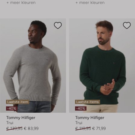
+ meer kleuren
+ meer kleuren
Laatste item
Laatste items
-40%
-40%
Tommy Hilfiger
Tommy Hilfiger
Trui
Trui
€ 139,95
€ 83,99
€ 119,95
€ 71,99