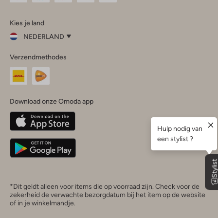
Omoda
Omoda
Omoda
Omoda
Omoda
Kies je land
Instagram
Facebook
TikTok
LinkedIn
YouTube
NEDERLAND
Kies
Verzendmethodes
je
Sluit
land
Nederland
België
(Nederlands)
Download onze Omoda app
Belgique
(Français)
Deutschland
*Dit geldt alleen voor items die op voorraad zijn. Check voor de
zekerheid de verwachte bezorgdatum bij het item op de website
of in je winkelmandje.