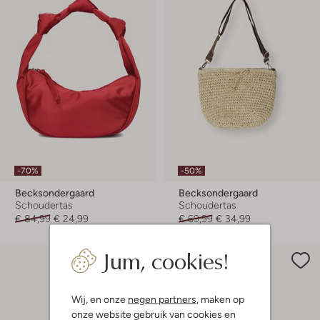
-70%
-50%
Becksondergaard
Becksondergaard
Schoudertas
Schoudertas
€ 84,99
€ 24,99
€ 69,99
€ 34,99
Jum, cookies!
Wij, en onze
negen partners
, maken op
onze website gebruik van cookies en