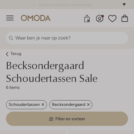
Gratis standaard verzending*
Menu
Terug
Becksondergaard
Schoudertassen Sale
6 items
Schoudertassen
Becksondergaard
Filter en sorteer