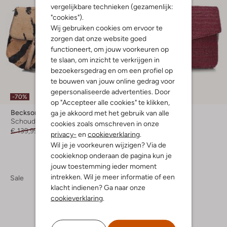
vergelijkbare technieken (gezamenlijk:
"cookies").
Wij gebruiken cookies om ervoor te
zorgen dat onze website goed
functioneert, om jouw voorkeuren op
te slaan, om inzicht te verkrijgen in
bezoekersgedrag en om een profiel op
te bouwen van jouw online gedrag voor
gepersonaliseerde advertenties. Door
-70%
-70%
op "Accepteer alle cookies" te klikken,
Becksondergaard
Becksondergaard
ga je akkoord met het gebruik van alle
Schoudertas
Schoudertas
cookies zoals omschreven in onze
€ 139,99
€ 41,99
€ 84,99
€ 24,99
privacy-
en
cookieverklaring
.
Wil je je voorkeuren wijzigen? Via de
cookieknop onderaan de pagina kun je
jouw toestemming ieder moment
intrekken. Wil je meer informatie of een
Sale
klacht indienen? Ga naar onze
cookieverklaring
.