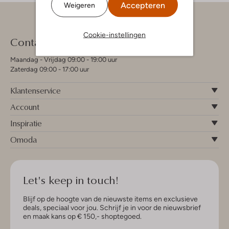
Accepteren
Weigeren
Cookie-instellingen
Contact
Maandag - Vrijdag 09:00 - 19:00 uur
Zaterdag 09:00 - 17:00 uur
Klantenservice
Account
Inspiratie
Omoda
Let's keep in touch!
Blijf op de hoogte van de nieuwste items en exclusieve
deals, speciaal voor jou. Schrijf je in voor de nieuwsbrief
en maak kans op € 150,- shoptegoed.