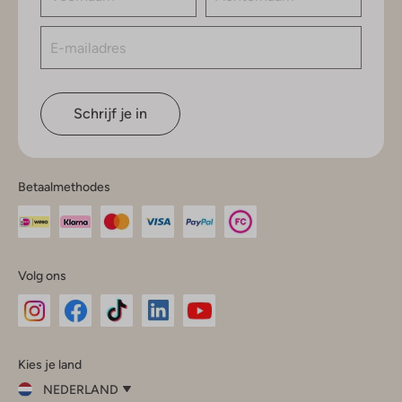
Schrijf je in
Betaalmethodes
Volg ons
Omoda
Omoda
Omoda
Omoda
Omoda
Kies je land
Instagram
Facebook
TikTok
LinkedIn
YouTube
NEDERLAND