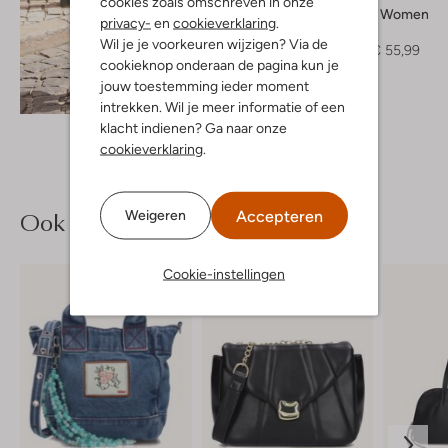
cookies zoals omschreven in onze
Selected Women
privacy-
en
cookieverklaring
.
Blouse
Wil je je voorkeuren wijzigen? Via de
€ 69,99
€ 55,99
cookieknop onderaan de pagina kun je
jouw toestemming ieder moment
Ontdek de look
intrekken. Wil je meer informatie of een
klacht indienen? Ga naar onze
cookieverklaring
.
Ook iets voor jou?
Accepteren
Weigeren
Cookie-instellingen