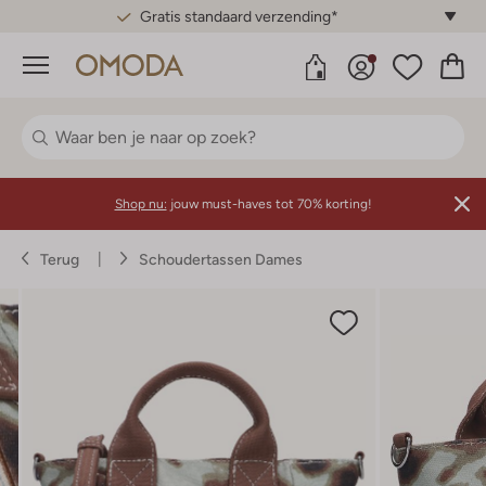
Gratis standaard verzending*
Menu
Shop nu:
jouw must-haves tot 70% korting!
Terug
Schoudertassen Dames