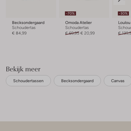
-70%
-30%
Becksondergaard
Omoda Atelier
Loulou
Schoudertas
Schoudertas
Schou
€ 84,99
€ 69,95
€ 20,99
€ 139,
Bekijk meer
Schoudertassen
Becksondergaard
Canvas