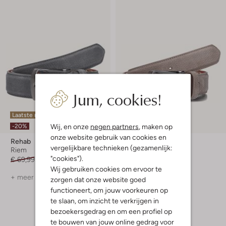
Jum, cookies!
Laatste maten
Laatste maten
Wij, en onze
negen partners
, maken op
-20%
-20%
onze website gebruik van cookies en
Rehab
Rehab
vergelijkbare technieken (gezamenlijk:
Riem
Riem
"cookies").
€ 69,99
€ 55,99
€ 69,99
€ 55,99
Wij gebruiken cookies om ervoor te
+ meer kleuren
+ meer kleuren
zorgen dat onze website goed
functioneert, om jouw voorkeuren op
te slaan, om inzicht te verkrijgen in
bezoekersgedrag en om een profiel op
te bouwen van jouw online gedrag voor