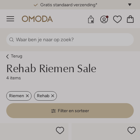
Gratis standaard verzending*
Menu
Terug
Rehab
Riemen Sale
4 items
Riemen
Rehab
Filter en sorteer