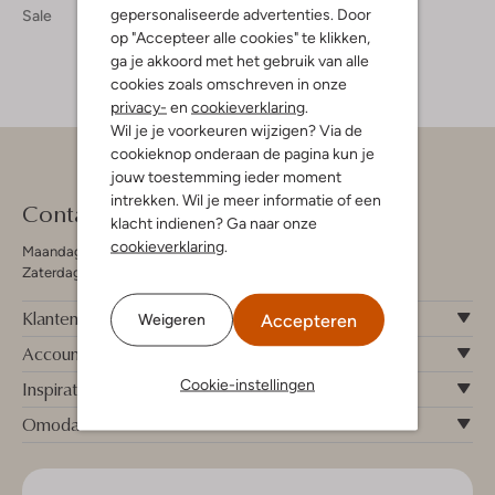
gepersonaliseerde advertenties. Door
Sale
op "Accepteer alle cookies" te klikken,
ga je akkoord met het gebruik van alle
cookies zoals omschreven in onze
privacy-
en
cookieverklaring
.
Wil je je voorkeuren wijzigen? Via de
cookieknop onderaan de pagina kun je
jouw toestemming ieder moment
intrekken. Wil je meer informatie of een
Contact
klacht indienen? Ga naar onze
cookieverklaring
.
Maandag - Vrijdag 09:00 - 19:00 uur
Zaterdag 09:00 - 17:00 uur
Klantenservice
Accepteren
Weigeren
Account
Cookie-instellingen
Inspiratie
Omoda