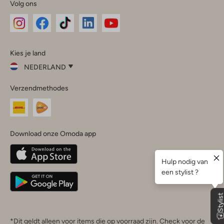
Volg ons
Omoda
Omoda
Omoda
Omoda
Omoda
Kies je land
Instagram
Facebook
TikTok
LinkedIn
YouTube
NEDERLAND
Kies
Verzendmethodes
je
Sluit
land
Nederland
België
(Nederlands)
Download onze Omoda app
Belgique
(Français)
Deutschland
*Dit geldt alleen voor items die op voorraad zijn. Check voor de