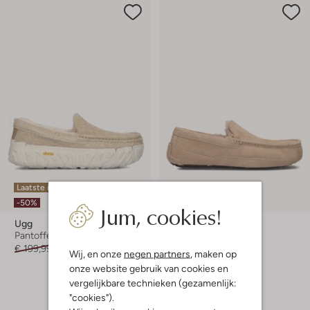
Laatste item
-20%
-50%
Jum, cookies!
Ugg
Ugg
Pantoffels
Pantoffels
€ 199,99
€ 99,99
€ 139,95
€ 111,99
Wij, en onze
negen partners
, maken op
onze website gebruik van cookies en
+ meer kleuren
vergelijkbare technieken (gezamenlijk:
"cookies").