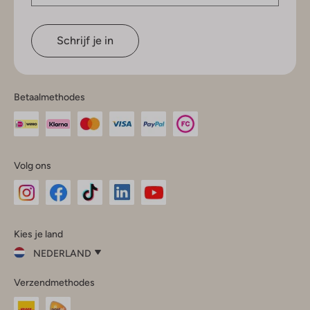
Schrijf je in
Betaalmethodes
Volg ons
Omoda
Omoda
Omoda
Omoda
Omoda
Kies je land
Instagram
Facebook
TikTok
LinkedIn
YouTube
NEDERLAND
Kies
Verzendmethodes
je
Sluit
land