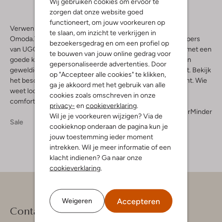
Wij gebruiken cookies om ervoor te
zorgen dat onze website goed
functioneert, om jouw voorkeuren op
Verwen je voeten met de UGGs pantoffels heren sale bij
te slaan, om inzicht te verkrijgen in
Omoda.Voor een nog fijnere prijs scoor je de zachte stappers
bezoekersgedrag en om een profiel op
van UGG nu. Je krijgt dezelfde kwaliteit en stijl, maar dan met een
te bouwen van jouw online gedrag voor
goede korting. Zo kun je rekenen op waar vakmanschap en
gepersonaliseerde advertenties. Door
geweldig materiaal dat vochtafvoerend en isolerend werkt. Bekijk
op "Accepteer alle cookies" te klikken,
het beschikbare aanbod maar eens als je nieuwsgierig bent. Wie
ga je akkoord met het gebruik van alle
weet loop je binnenkort zelf al rond op een paar heerlijk
cookies zoals omschreven in onze
comfortabele pantoffels van UGG.
privacy-
en
cookieverklaring
.
Meer
Minder
Wil je je voorkeuren wijzigen? Via de
Sale
cookieknop onderaan de pagina kun je
jouw toestemming ieder moment
intrekken. Wil je meer informatie of een
klacht indienen? Ga naar onze
cookieverklaring
.
Accepteren
Weigeren
Contact