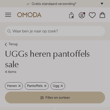
Gratis standaard verzending*
Menu
Terug
UGGs heren pantoffels
sale
4 items
Heren
Pantoffels
Ugg
Filter en sorteer