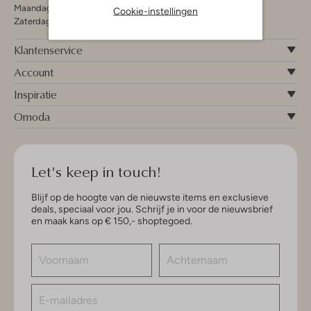
Maandag - Vrijdag 09:00 - 19:00 uur
Cookie-instellingen
Zaterdag 09:00 - 17:00 uur
Klantenservice
Account
Inspiratie
Omoda
Let's keep in touch!
Blijf op de hoogte van de nieuwste items en exclusieve
deals, speciaal voor jou. Schrijf je in voor de nieuwsbrief
en maak kans op € 150,- shoptegoed.