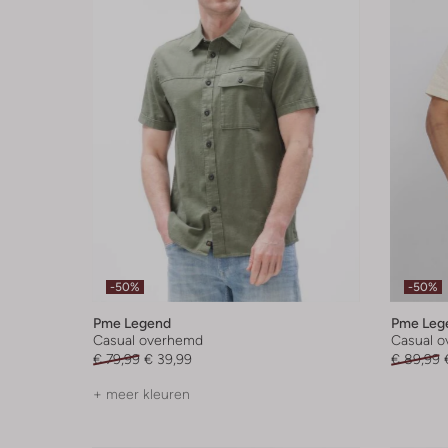
-50%
-50%
Pme Legend
Pme Leg
Casual overhemd
Casual 
€ 79,99
€ 39,99
€ 89,99
+ meer kleuren