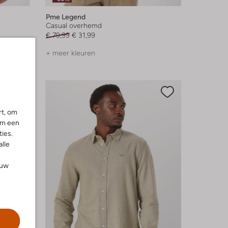
Pme Legend
Casual overhemd
€ 79,99
€ 31,99
+ meer kleuren
rt, om
om een
ies.
alle
ouw