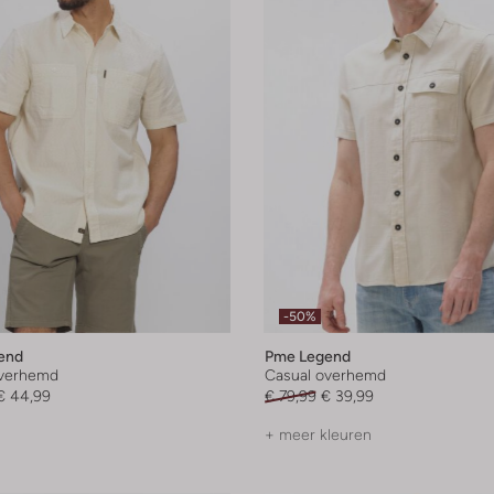
-50%
end
Pme Legend
overhemd
Casual overhemd
€ 44,99
€ 79,99
€ 39,99
+ meer kleuren