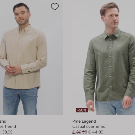
-50%
end
Pme Legend
overhemd
Casual overhemd
€ 39,99
€ 89,99
€ 44,99