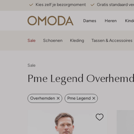
Kies zelf je bezorgmoment
Gratis standaard v
Dames
Heren
Kind
Sale
Schoenen
Kleding
Tassen & Accessoires
Sale
Pme Legend
Overhemde
Overhemden
Pme Legend