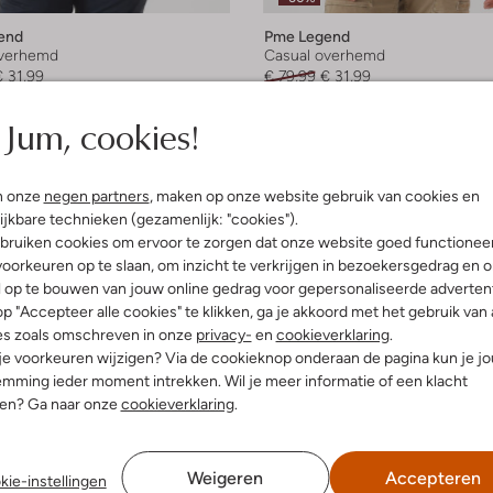
end
Pme Legend
overhemd
Casual overhemd
€ 31,99
€ 79,99
€ 31,99
leuren
+ meer kleuren
Jum, cookies!
n onze
negen partners
, maken op onze website gebruik van cookies en
ijkbare technieken (gezamenlijk: "cookies").
bruiken cookies om ervoor te zorgen dat onze website goed functionee
oorkeuren op te slaan, om inzicht te verkrijgen in bezoekersgedrag en 
l op te bouwen van jouw online gedrag voor gepersonaliseerde advertent
p "Accepteer alle cookies" te klikken, ga je akkoord met het gebruik van 
es zoals omschreven in onze
privacy-
en
cookieverklaring
.
 je voorkeuren wijzigen? Via de cookieknop onderaan de pagina kun je j
mming ieder moment intrekken. Wil je meer informatie of een klacht
nen? Ga naar onze
cookieverklaring
.
Weigeren
Accepteren
kie-instellingen