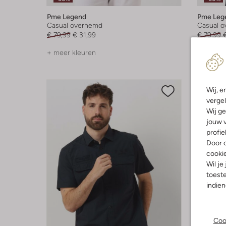
Pme Legend
Pme Leg
Casual overhemd
Casual 
€ 79,99
€ 31,99
€ 79,99
+ meer kleuren
+ meer k
Wij, e
vergel
Wij ge
jouw v
profie
Door o
cooki
Wil je
toeste
indie
Coo