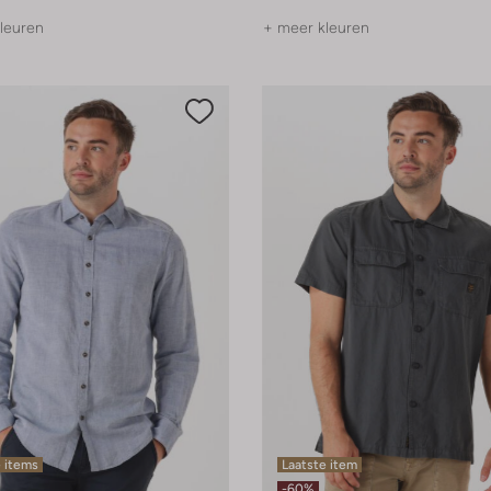
leuren
+ meer kleuren
 items
Laatste item
-60%