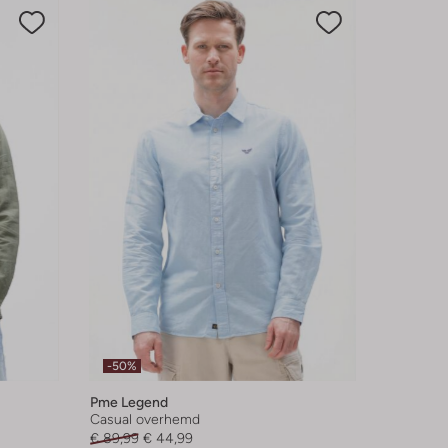
-50%
Pme Legend
Casual overhemd
€ 89,99
€ 44,99