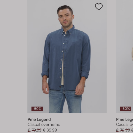
-50%
-50%
Pme Legend
Pme Leg
Casual overhemd
Casual 
€ 79,99
€ 39,99
€ 79,99