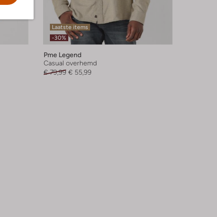
Laatste items
-30%
Pme Legend
Casual overhemd
€ 79,99
€ 55,99