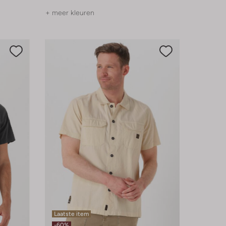
+ meer kleuren
Laatste item
-60%