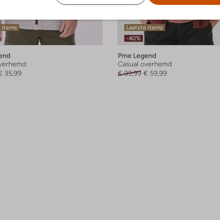
 items
Laatste items
-40%
end
Pme Legend
overhemd
Casual overhemd
€ 35,99
€ 99,99
€ 59,99