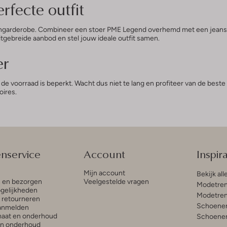
rfecte outfit
ngarderobe. Combineer een stoer PME Legend overhemd met een jeans voo
itgebreide aanbod en stel jouw ideale outfit samen.
er
e voorraad is beperkt. Wacht dus niet te lang en profiteer van de best
oires.
enservice
Account
Inspira
Mijn account
Bekijk all
n en bezorgen
Veelgestelde vragen
Modetren
gelijkheden
Modetren
n retourneren
Schoenen
anmelden
aat en onderhoud
Schoenen
en onderhoud