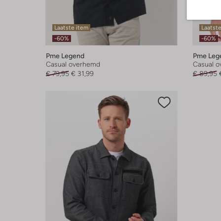
Laatste item
Laatste
-60%
-60%
Pme Legend
Pme Leg
Casual overhemd
Casual 
€ 79,95
€ 31,99
€ 89,95