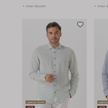
+ meer kleuren
+ meer k
Laatste items
Laatste
-60%
-60%