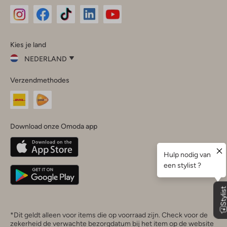
Omoda
Omoda
Omoda
Omoda
Omoda
Kies je land
Instagram
Facebook
TikTok
LinkedIn
YouTube
NEDERLAND
Kies
Verzendmethodes
je
Sluit
land
Nederland
België
(Nederlands)
Download onze Omoda app
Belgique
(Français)
Deutschland
*Dit geldt alleen voor items die op voorraad zijn. Check voor de
zekerheid de verwachte bezorgdatum bij het item op de website