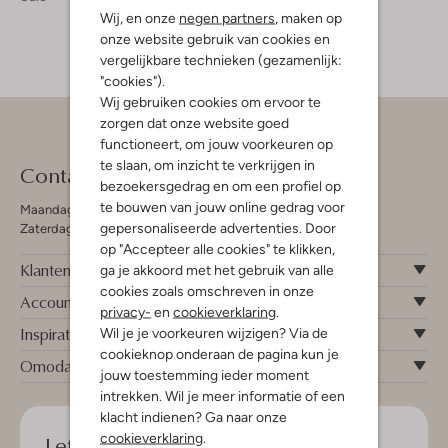
Wij, en onze
negen partners
, maken op
onze website gebruik van cookies en
vergelijkbare technieken (gezamenlijk:
"cookies").
Wij gebruiken cookies om ervoor te
zorgen dat onze website goed
functioneert, om jouw voorkeuren op
te slaan, om inzicht te verkrijgen in
Contact
bezoekersgedrag en om een profiel op
te bouwen van jouw online gedrag voor
Maandag - Vrijdag 09:00 - 19:00 uur
gepersonaliseerde advertenties. Door
Zaterdag 09:00 - 17:00 uur
op "Accepteer alle cookies" te klikken,
Klantenservice
ga je akkoord met het gebruik van alle
cookies zoals omschreven in onze
Account
privacy-
en
cookieverklaring
.
Inspiratie
Wil je je voorkeuren wijzigen? Via de
cookieknop onderaan de pagina kun je
Omoda
jouw toestemming ieder moment
intrekken. Wil je meer informatie of een
klacht indienen? Ga naar onze
Let's keep in touch!
cookieverklaring
.