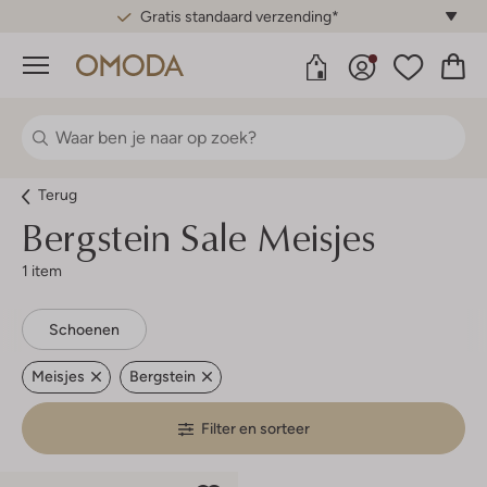
Gratis standaard verzending*
Menu
Terug
Bergstein
Sale Meisjes
1 item
Schoenen
Meisjes
Bergstein
Filter en sorteer