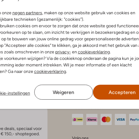
enservice
Account
Inspira
n onze
negen partners
, maken op onze website gebruik van cookies en
ijkbare technieken (gezamenlijk: "cookies").
Mijn account
Bekijk all
bruiken cookies om ervoor te zorgen dat onze website goed functionee
n en bezorgen
Veelgestelde vragen
Modetren
gelijkheden
oorkeuren op te slaan, om inzicht te verkrijgen in bezoekersgedrag en 
Modetren
n retourneren
l op te bouwen van jouw online gedrag voor gepersonaliseerde advertent
Schoenen
anmelden
p "Accepteer alle cookies" te klikken, ga je akkoord met het gebruik van 
aat en onderhoud
Schoenen
es zoals omschreven in onze
privacy-
en
cookieverklaring
.
en onderhoud
r kortingscodes
 je voorkeuren wijzigen? Via de cookieknop onderaan de pagina kun je j
en klachten
mming ieder moment intrekken. Wil je meer informatie of een klacht
e voorwaarden
nen? Ga naar onze
cookieverklaring
.
tatement
atement
 Intelligence
Weigeren
Accepteren
kie-instellingen
Betaalmethodes
e deals, speciaal voor
p € 150,- shoptegoed.
Volg ons