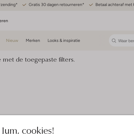
erzending*
Gratis 30 dagen retourneren*
Betaal achteraf met 
eren
Nieuw
Merken
Looks & inspiratie
et de toegepaste filters.
Jum, cookies!