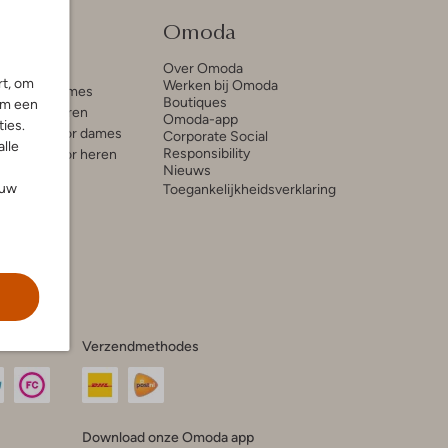
tie
Omoda
Over Omoda
e blogs
rt, om
Werken bij Omoda
ds voor dames
Boutiques
om een
ds voor heren
Omoda-app
ies.
trends voor dames
Corporate Social
alle
Responsibility
trends voor heren
Nieuws
ouw
Toegankelijkheidsverklaring
Verzendmethodes
Download onze Omoda app