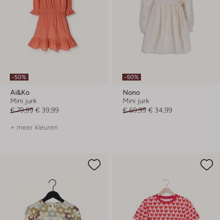
-50%
-50%
Ai&ko
Nono
Mini jurk
Mini jurk
€ 79,99
€ 39,99
€ 69,99
€ 34,99
+ meer kleuren