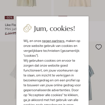
-50%
-40%
Jum, cookies!
Like Flo
Your Wishes
Mini jurk
Mini jurk
€ 59,99
€ 29,99
Vanaf
€ 20,99
Wij, en onze
negen partners
, maken op
onze website gebruik van cookies en
vergelijkbare technieken (gezamenlijk:
"cookies").
Wij gebruiken cookies om ervoor te
zorgen dat onze website goed
functioneert, om jouw voorkeuren op
te slaan, om inzicht te verkrijgen in
bezoekersgedrag en om een profiel op
te bouwen van jouw online gedrag voor
gepersonaliseerde advertenties. Door
op "Accepteer alle cookies" te klikken,
ga je akkoord met het gebruik van alle
cookies zoals omschreven in onze