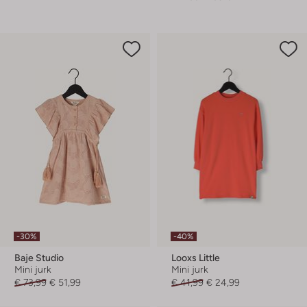
-30%
-40%
Baje Studio
Looxs Little
Mini jurk
Mini jurk
€ 73,99
€ 51,99
€ 41,99
€ 24,99