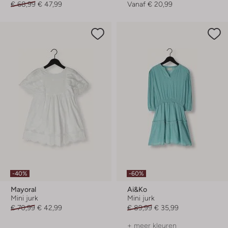
€ 68,99
€ 47,99
Vanaf
€ 20,99
-40%
-60%
Mayoral
Ai&ko
Mini jurk
Mini jurk
€ 70,99
€ 42,99
€ 89,99
€ 35,99
+ meer kleuren