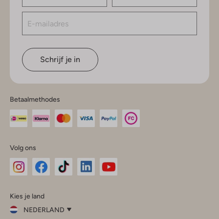
Schrijf je in
Betaalmethodes
Volg ons
Omoda
Omoda
Omoda
Omoda
Omoda
Kies je land
Instagram
Facebook
TikTok
LinkedIn
YouTube
NEDERLAND