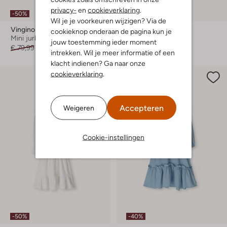
privacy-
en
cookieverklaring
.
-50%
-40%
Wil je je voorkeuren wijzigen? Via de
Vingino
Baje Studio
cookieknop onderaan de pagina kun je
Mini jurk
Mini jurk
jouw toestemming ieder moment
€ 79,99
€ 39,99
€ 73,99
€ 43,99
intrekken. Wil je meer informatie of een
klacht indienen? Ga naar onze
cookieverklaring
.
Accepteren
Weigeren
Cookie-instellingen
-50%
-40%