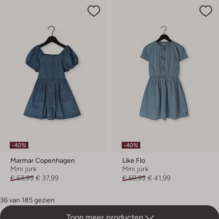
-40%
-40%
Marmar Copenhagen
Like Flo
Mini jurk
Mini jurk
€ 63,99
€ 37,99
€ 69,99
€ 41,99
36 van 185 gezien
Toon meer producten