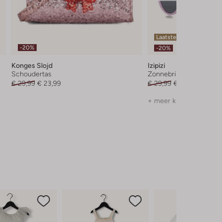
Laatste maten
-20%
-20%
Konges Slojd
Izipizi
Schoudertas
Zonnebril
€ 29,99
€ 23,99
€ 29,99
€ 23,99
+ meer kleuren