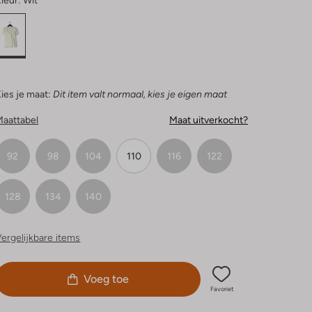
leur:
Wit
ies je maat:
Dit item valt normaal, kies je eigen maat
Maattabel
Maat uitverkocht?
92
98
104
110
116
122
128
134
140
ergelijkbare items
Voeg toe
Favoriet