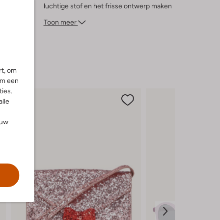
luchtige stof en het frisse ontwerp maken
het een favoriet voor elke jonge dame die
Toon meer
houdt van bewegen en plezier maken. Laat
de lente en zomer maar komen met deze
veelzijdige en stijlvolle toevoeging aan de
garderobe!
rt, om
om een
ies.
alle
ouw