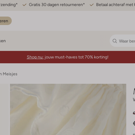
erzending*
Gratis 30 dagen retourneren*
Betaal achteraf met 
eren
ken
Shop nu:
jouw must-haves tot 70% korting!
n Meisjes