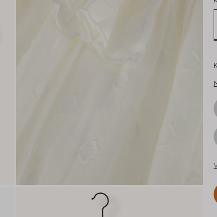
K
K
V