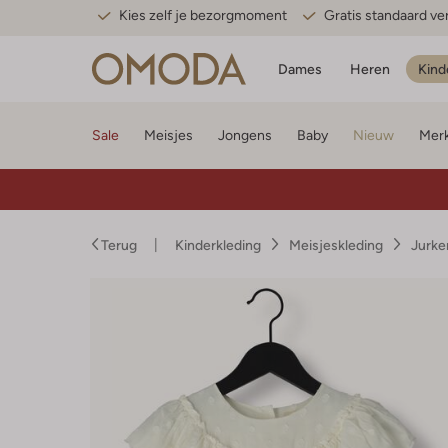
Kies zelf je bezorgmoment
Gratis standaard v
Dames
Heren
Kind
Sale
Meisjes
Jongens
Baby
Nieuw
Mer
Terug
Kinderkleding
Meisjeskleding
Jurke