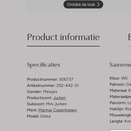
Ontdek de look
Product informatie
Specificaties
Samenst
Kleur:
Wit
Productnummer:
306737
Patroon:
Ge
Artikelnummer:
252-442-31
Materiaal:
K
Gender:
Meisjes
Materiaalp
Productsoort:
Jurken
Pasvorm:
L
Subsoort:
Mini Jurken
Halslijn:
Ro
Merk:
Marmar Copenhagen
Mouwlengt
Model:
Delsa
Lengte:
Kor