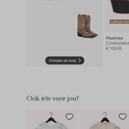
Laatste it
Moonrise
Cowboylaar
€ 109,95
Ontdek de look
Ook iets voor jou?