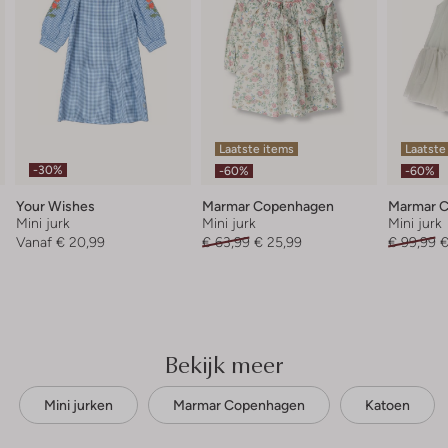
Laatste items
Laatste
-30%
-60%
-60%
Your Wishes
Marmar Copenhagen
Marmar 
Mini jurk
Mini jurk
Mini jurk
Vanaf
€ 20,99
€ 63,99
€ 25,99
€ 99,99
€
Bekijk meer
Mini jurken
Marmar Copenhagen
Katoen