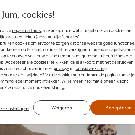
Jum, cookies!
n onze
negen partners
, maken op onze website gebruik van cookies en
ijkbare technieken (gezamenlijk: "cookies").
bruiken cookies om ervoor te zorgen dat onze website goed functionee
oorkeuren op te slaan, om inzicht te verkrijgen in bezoekersgedrag en 
l op te bouwen van jouw online gedrag voor gepersonaliseerde advertent
p "Accepteer alle cookies" te klikken, ga je akkoord met het gebruik van 
es zoals omschreven in onze
privacy-
en
cookieverklaring
.
 je voorkeuren wijzigen? Via de cookieknop onderaan de pagina kun je j
mming ieder moment intrekken. Wil je meer informatie of een klacht
nen? Ga naar onze
cookieverklaring
.
Weigeren
Accepteren
kie-instellingen