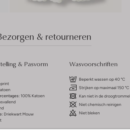
Bezorgen & retourneren
elling & Pasvorm
Wasvoorschriften
Beperkt wassen op 40 °C
print
Strijken op maximaal 150 °C
atoen
ercentages:
100% Katoen
Kan niet in de droogtromme
osvallend
Niet chemisch reinigen
nd
Niet bleken
e:
Driekwart Mouw
t