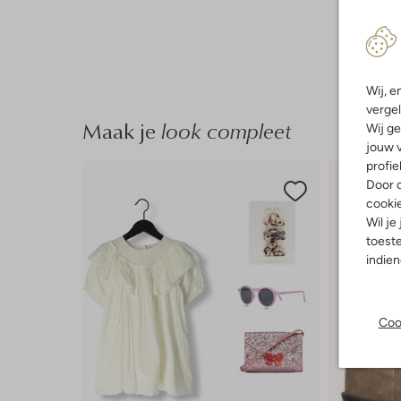
Wij, e
vergel
Maak je
look compleet
Wij ge
jouw v
profie
Door o
cooki
Wil je
toeste
indie
Coo