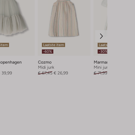
 item
Laatste item
Laatste item
-60%
-30%
Copenhagen
Cozmo
Marmar Copenhagen
Midi jurk
Mini jurk
 39,99
€ 67,45
€ 26,99
€ 71,99
€ 49,99