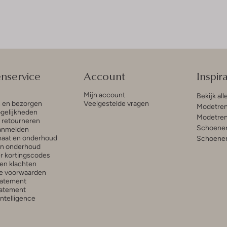
enservice
Account
Inspira
Mijn account
Bekijk all
n en bezorgen
Veelgestelde vragen
Modetren
gelijkheden
Modetren
n retourneren
Schoenen
anmelden
aat en onderhoud
Schoenen
en onderhoud
r kortingscodes
en klachten
e voorwaarden
tatement
atement
 Intelligence