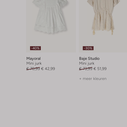
-40%
-30%
Mayoral
Baje Studio
Mini jurk
Mini jurk
€ 70,99
€ 42,99
€ 73,99
€ 51,99
+ meer kleuren