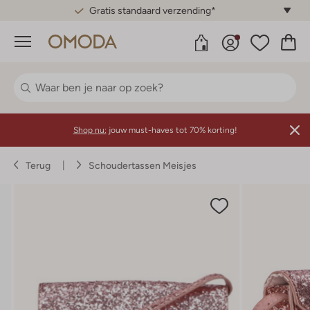
Gratis standaard verzending*
Menu
Shop nu:
jouw must-haves tot 70% korting!
Terug
Schoudertassen Meisjes