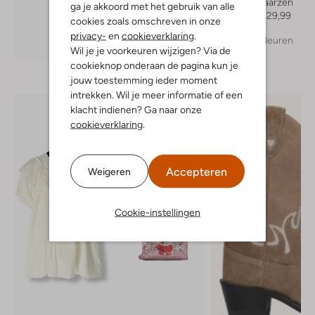
Cowboylaarzen
ga je akkoord met het gebruik van alle
Vanaf
€ 129,99
cookies zoals omschreven in onze
privacy-
en
cookieverklaring
.
+ meer kleuren
Ontdek de look
Wil je je voorkeuren wijzigen? Via de
cookieknop onderaan de pagina kun je
jouw toestemming ieder moment
intrekken. Wil je meer informatie of een
klacht indienen? Ga naar onze
cookieverklaring
.
Accepteren
Weigeren
Cookie-instellingen