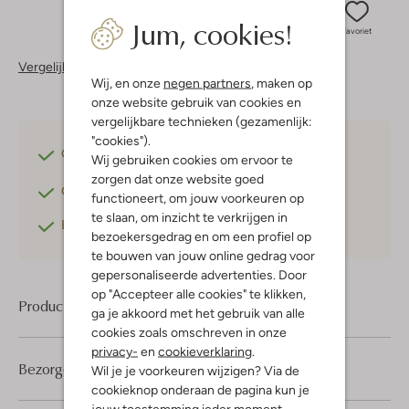
Jum, cookies!
Favoriet
Vergelijkbare items
Wij, en onze
negen partners
, maken op
onze website gebruik van cookies en
vergelijkbare technieken (gezamenlijk:
"cookies").
Gratis verzending
vanaf €75,-
Wij gebruiken cookies om ervoor te
zorgen dat onze website goed
Gratis retourneren
binnen 30 dagen*
functioneert, om jouw voorkeuren op
te slaan, om inzicht te verkrijgen in
Betaal achteraf
met Klarna
bezoekersgedrag en om een profiel op
te bouwen van jouw online gedrag voor
gepersonaliseerde advertenties. Door
op "Accepteer alle cookies" te klikken,
Product informatie
ga je akkoord met het gebruik van alle
cookies zoals omschreven in onze
privacy-
en
cookieverklaring
.
Bezorgen & retourneren
Wil je je voorkeuren wijzigen? Via de
cookieknop onderaan de pagina kun je
jouw toestemming ieder moment