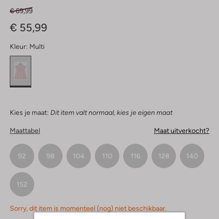
€ 69,99
€ 55,99
Kleur:
Multi
Kies je maat:
Dit item valt normaal, kies je eigen maat
Maattabel
Maat uitverkocht?
92
98
104
110
116
128
140
152
Sorry, dit item is momenteel (nog) niet beschikbaar.