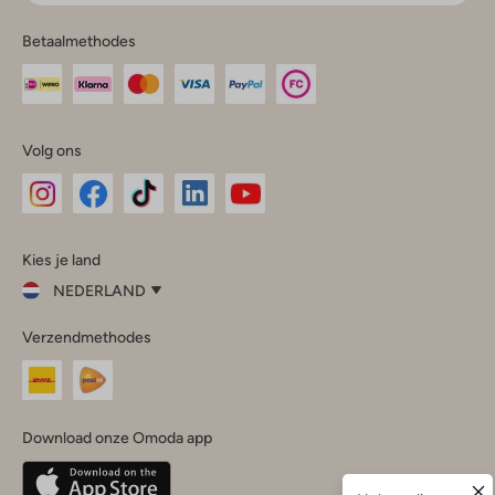
Betaalmethodes
Volg ons
Omoda
Omoda
Omoda
Omoda
Omoda
Kies je land
Instagram
Facebook
TikTok
LinkedIn
YouTube
NEDERLAND
Kies
Verzendmethodes
je
Sluit
land
Nederland
België
(Nederlands)
Download onze Omoda app
Belgique
(Français)
Deutschland