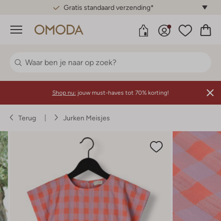
Gratis standaard verzending*
Menu
Shop nu:
jouw must-haves tot 70% korting!
Terug
Jurken Meisjes