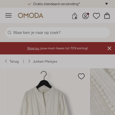
Gratis standaard verzending*
Menu
Shop nu:
jouw must-haves tot 70% korting!
Terug
Jurken Meisjes