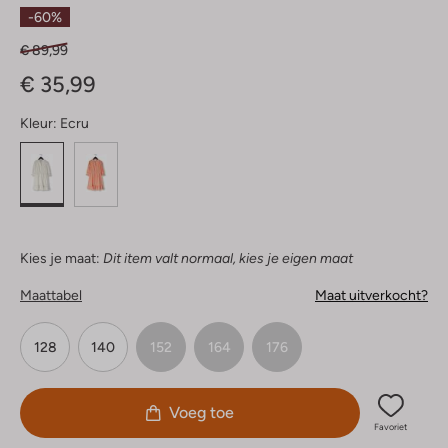
Sterren
-60%
€ 89,99
€ 35,99
Kleur:
Ecru
Kies je maat:
Dit item valt normaal, kies je eigen maat
Maattabel
Maat uitverkocht?
128
140
152
164
176
Voeg toe
Favoriet