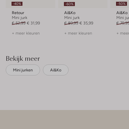
-40%
-50%
-60%
Retour
Ai&ko
Ai&ko
Mini jurk
Mini jurk
Mini ju
€ 52,99
€ 31,99
€ 89,99
€ 35,99
€ 79,9
+ meer kleuren
+ meer kleuren
+ meer
Bekijk meer
Mini jurken
Ai&ko