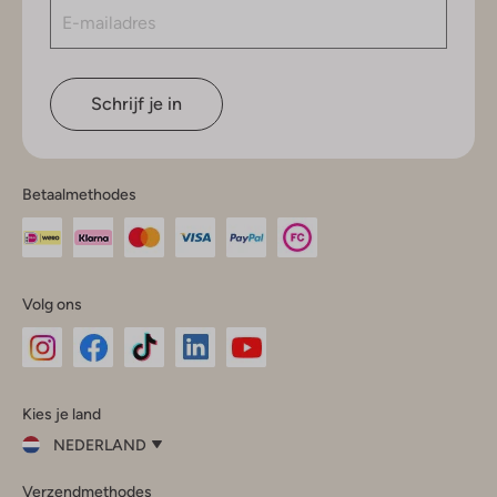
Schrijf je in
Betaalmethodes
Volg ons
Omoda
Omoda
Omoda
Omoda
Omoda
Kies je land
Instagram
Facebook
TikTok
LinkedIn
YouTube
NEDERLAND
Kies
Verzendmethodes
je