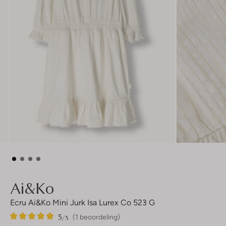
Ai&ko
Ecru Ai&ko Mini Jurk Isa Lurex Co 523 G
5
1
5
/5
(1 beoordeling)