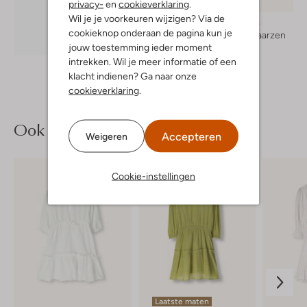
privacy-
en
cookieverklaring
.
Wil je je voorkeuren wijzigen? Via de
Moonrise
cookieknop onderaan de pagina kun je
Cowboylaarzen
Ontdek de look
jouw toestemming ieder moment
€ 109,95
intrekken. Wil je meer informatie of een
klacht indienen? Ga naar onze
cookieverklaring
.
Ook iets voor jou?
Accepteren
Weigeren
Cookie-instellingen
Laatste maten