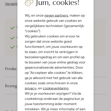
Jum, cookies!
Vergelijkbare items
Wij, en onze
negen partners
, maken op
onze website gebruik van cookies en
vergelijkbare technieken (gezamenlijk:
Gratis verzending
vanaf €75,-
"cookies").
Wij gebruiken cookies om ervoor te
Gratis retourneren
binnen 30 dagen*
zorgen dat onze website goed
functioneert, om jouw voorkeuren op
Betaal achteraf
met Klarna
te slaan, om inzicht te verkrijgen in
bezoekersgedrag en om een profiel op
te bouwen van jouw online gedrag voor
gepersonaliseerde advertenties. Door
Product informatie
op "Accepteer alle cookies" te klikken,
ga je akkoord met het gebruik van alle
cookies zoals omschreven in onze
Bezorgen & retourneren
privacy-
en
cookieverklaring
.
Wil je je voorkeuren wijzigen? Via de
cookieknop onderaan de pagina kun je
jouw toestemming ieder moment
intrekken. Wil je meer informatie of een