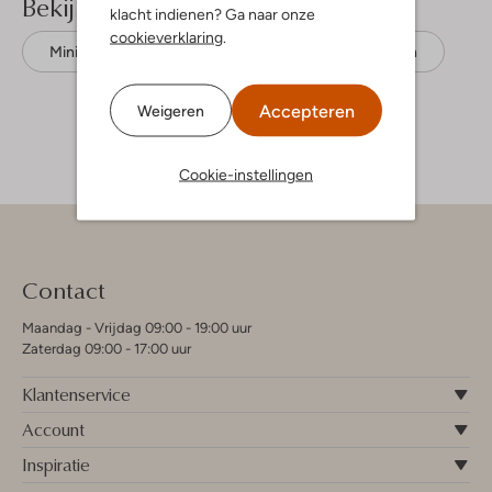
Bekijk meer
klacht indienen? Ga naar onze
cookieverklaring
.
Mini jurken
Looxs 10sixteen
Katoen
Accepteren
Weigeren
Cookie-instellingen
Contact
Maandag - Vrijdag 09:00 - 19:00 uur
Zaterdag 09:00 - 17:00 uur
Klantenservice
Account
Inspiratie