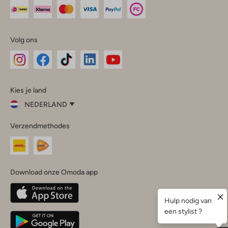
Volg ons
Omoda
Omoda
Omoda
Omoda
Omoda
Kies je land
Instagram
Facebook
TikTok
LinkedIn
YouTube
NEDERLAND
Kies
Verzendmethodes
je
Sluit
land
Nederland
België
(Nederlands)
Download onze Omoda app
Belgique
(Français)
Deutschland