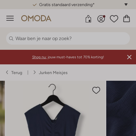
Gratis standaard verzending*
Menu
Shop nu:
jouw must-haves tot 70% korting!
Terug
Jurken Meisjes