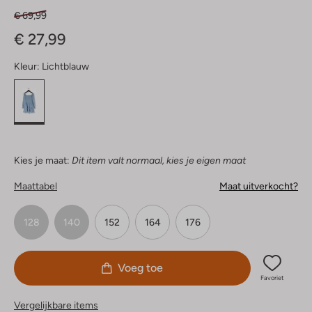
€ 69,99
€ 27,99
Kleur:
Lichtblauw
Kies je maat:
Dit item valt normaal, kies je eigen maat
Maattabel
Maat uitverkocht?
128
140
152
164
176
Voeg toe
Favoriet
Vergelijkbare items