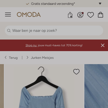
Gratis standaard verzending*
Menu
Shop nu:
jouw must-haves tot 70% korting!
Terug
Jurken Meisjes