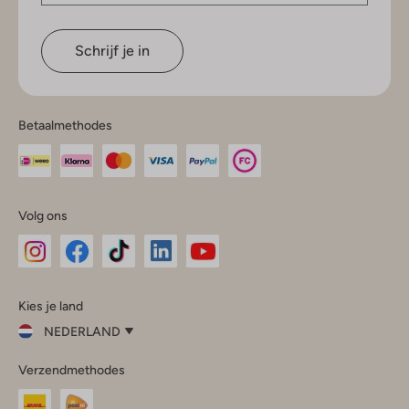
Schrijf je in
Betaalmethodes
Volg ons
Omoda
Omoda
Omoda
Omoda
Omoda
Kies je land
Instagram
Facebook
TikTok
LinkedIn
YouTube
NEDERLAND
Kies
Verzendmethodes
je
Sluit
land