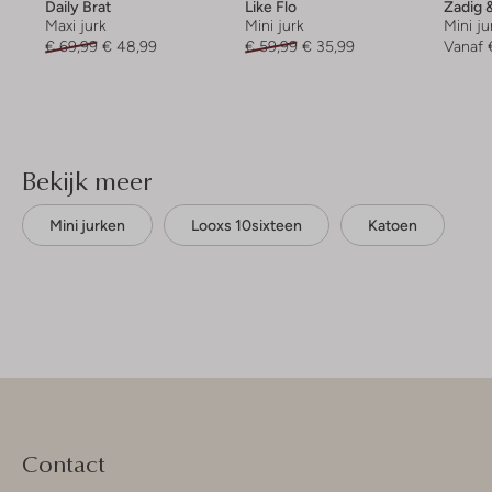
Daily Brat
Like Flo
Zadig &
Maxi jurk
Mini jurk
Mini ju
€ 69,99
€ 48,99
€ 59,99
€ 35,99
Vanaf
Bekijk meer
Mini jurken
Looxs 10sixteen
Katoen
Contact