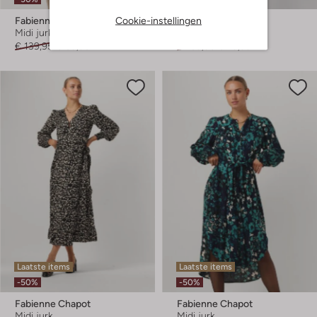
Cookie-instellingen
Fabienne Chapot
Fabienne Chapot
Midi jurk
Mini jurk
€ 139,95
€ 69,95
€ 159,95
€ 79,99
Laatste items
Laatste items
-50%
-50%
Fabienne Chapot
Fabienne Chapot
Midi jurk
Midi jurk