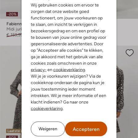
Wij gebruiken cookies om ervoor te
Laatste items
zorgen dat onze website goed
-20%
-50%
functioneert, om jouw voorkeuren op
Fabienne Chapot
Fabienne Chapot
te slaan, om inzicht te verkrijgen in
Midi jurk
Midi jurk
bezoekersgedrag en om een profiel op
€ 159,99
€ 127,99
€ 199,95
€ 99,95
te bouwen van jouw online gedrag voor
gepersonaliseerde advertenties. Door
op "Accepteer alle cookies" te klikken,
ga je akkoord met het gebruik van alle
cookies zoals omschreven in onze
privacy-
en
cookieverklaring
.
Wil je je voorkeuren wijzigen? Via de
cookieknop onderaan de pagina kun je
jouw toestemming ieder moment
intrekken. Wil je meer informatie of een
klacht indienen? Ga naar onze
cookieverklaring
.
Accepteren
Weigeren
Laatste maten
Laatste items
-50%
-50%