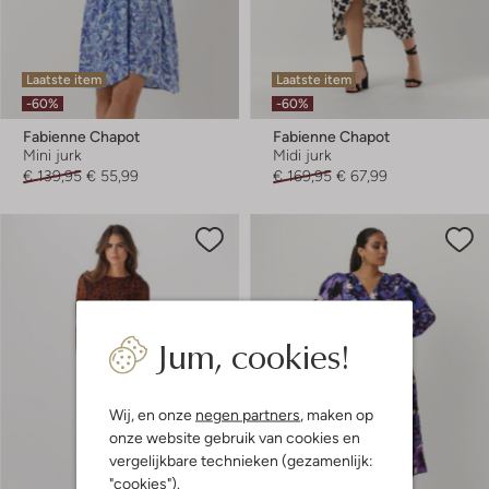
Laatste item
Laatste item
-60%
-60%
Fabienne Chapot
Fabienne Chapot
Mini jurk
Midi jurk
€ 139,95
€ 55,99
€ 169,95
€ 67,99
Jum, cookies!
Wij, en onze
negen partners
, maken op
onze website gebruik van cookies en
vergelijkbare technieken (gezamenlijk:
"cookies").