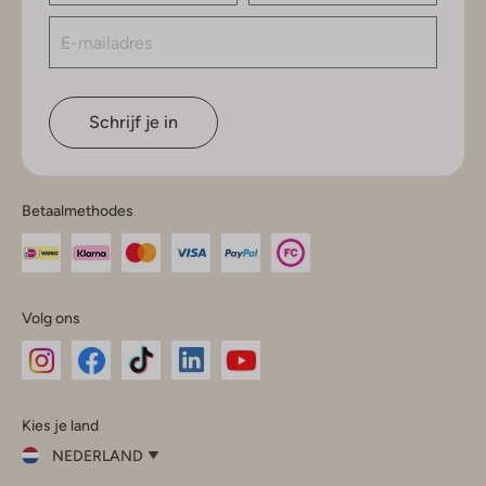
Schrijf je in
Betaalmethodes
Volg ons
Omoda
Omoda
Omoda
Omoda
Omoda
Kies je land
Instagram
Facebook
TikTok
LinkedIn
YouTube
NEDERLAND
Kies