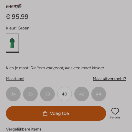
€ 159,99
€ 95,99
Kleur:
Groen
Kies je maat:
Dit item valt groot, kies een maat kleiner
Maattabel
Maat uitverkocht?
34
36
38
40
42
44
Voeg toe
Favoriet
Vergelijkbare items