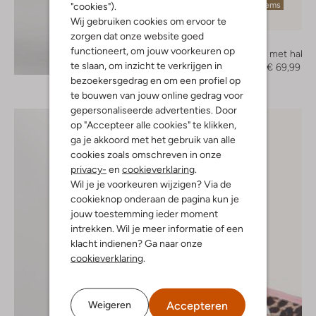
Laatste items
"cookies").
Wij gebruiken cookies om ervoor te
-50%
zorgen dat onze website goed
Notre-V
functioneert, om jouw voorkeuren op
Sandalen met hak
Ontdek de look
te slaan, om inzicht te verkrijgen in
€ 139,99
€ 69,99
bezoekersgedrag en om een profiel op
te bouwen van jouw online gedrag voor
gepersonaliseerde advertenties. Door
op "Accepteer alle cookies" te klikken,
ga je akkoord met het gebruik van alle
cookies zoals omschreven in onze
privacy-
en
cookieverklaring
.
Wil je je voorkeuren wijzigen? Via de
cookieknop onderaan de pagina kun je
jouw toestemming ieder moment
intrekken. Wil je meer informatie of een
klacht indienen? Ga naar onze
cookieverklaring
.
Accepteren
Weigeren