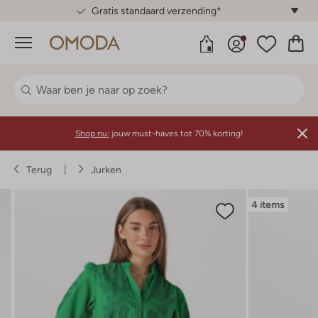
Gratis standaard verzending*
Menu
Shop nu:
jouw must-haves tot 70% korting!
Terug
Jurken
4 items