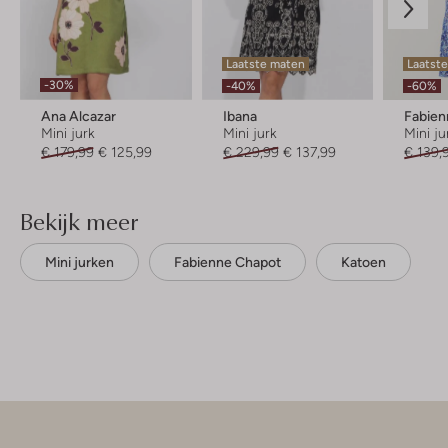
Laatste maten
Laatste
-30%
-40%
-60%
Ana Alcazar
Ibana
Fabien
Mini jurk
Mini jurk
Mini ju
€ 179,99
€ 125,99
€ 229,99
€ 137,99
€ 139,
Bekijk meer
Mini jurken
Fabienne Chapot
Katoen