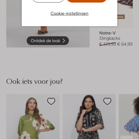
Cookie-instellingen
Laatste items
-50%
Notre-V
Slingbacks
Ontdek de look
€ 129,99
€ 64,99
Ook iets voor jou?