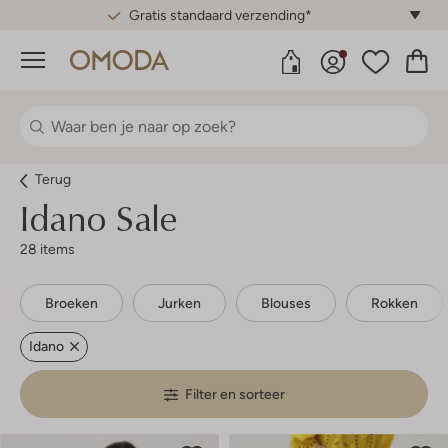
Gratis standaard verzending*
Menu
Terug
Idano
Sale
28 items
Broeken
Jurken
Blouses
Rokken
Idano
Filter en sorteer