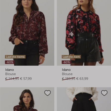
Laatste items
Laatste item
-60%
-60%
Idano
Idano
Blouse
Blouse
€ 144,95
€ 57,99
€ 159,95
€ 63,99