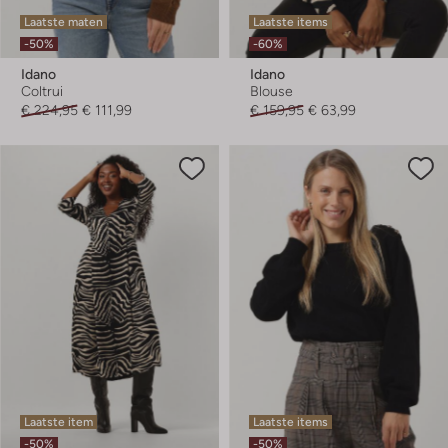
Laatste maten
Laatste items
-50%
-60%
Idano
Idano
Coltrui
Blouse
€ 224,95
€ 111,99
€ 159,95
€ 63,99
Laatste item
Laatste items
-50%
-50%