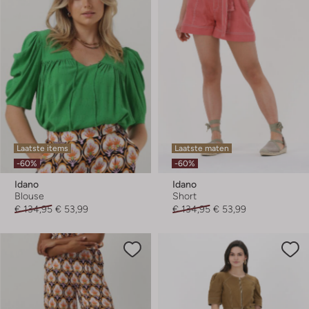
Laatste items
Laatste maten
-60%
-60%
Idano
Idano
Blouse
Short
€ 134,95
€ 53,99
€ 134,95
€ 53,99