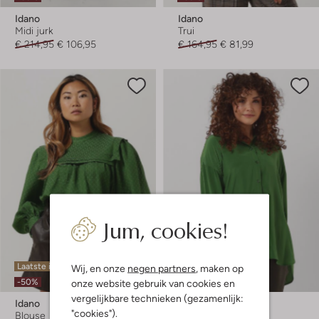
Idano
Idano
Midi jurk
Trui
€ 214,95
€ 106,95
€ 164,95
€ 81,99
Jum, cookies!
Laatste items
Laatste maten
Wij, en onze
negen partners
, maken op
-50%
-50%
onze website gebruik van cookies en
vergelijkbare technieken (gezamenlijk:
Idano
Idano
"cookies").
Blouse
Blouse