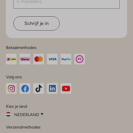
Schrijf je in
Betaalmethodes
Volg ons
Omoda
Omoda
Omoda
Omoda
Omoda
Kies je land
Instagram
Facebook
TikTok
LinkedIn
YouTube
NEDERLAND
Kies
Verzendmethodes
je
Sluit