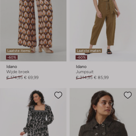
Laatste items
Laatste maten
-60%
-60%
Idano
Idano
Wijde broek
Jumpsuit
€ 174,95
€ 69,99
€ 214,95
€ 85,99