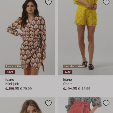
Laatste items
Laatste maten
-60%
-60%
Idano
Idano
Mini jurk
Short
€ 199,95
€ 79,99
€ 124,95
€ 49,99