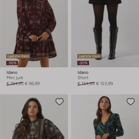
Laatste item
Laatste item
-50%
-20%
Idano
Idano
Mini jurk
Short
€ 194,95
€ 96,99
€ 154,94
€ 123,99