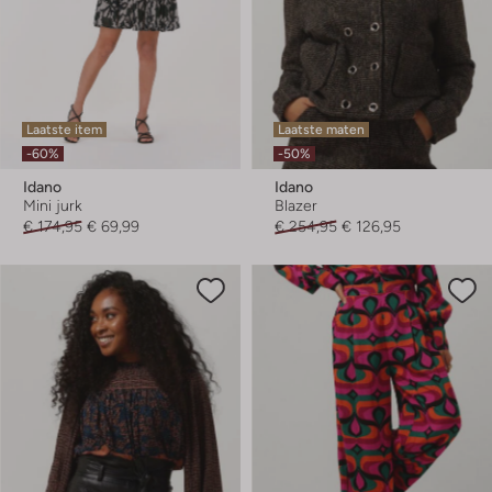
Laatste item
Laatste maten
-60%
-50%
Idano
Idano
Mini jurk
Blazer
€ 174,95
€ 69,99
€ 254,95
€ 126,95