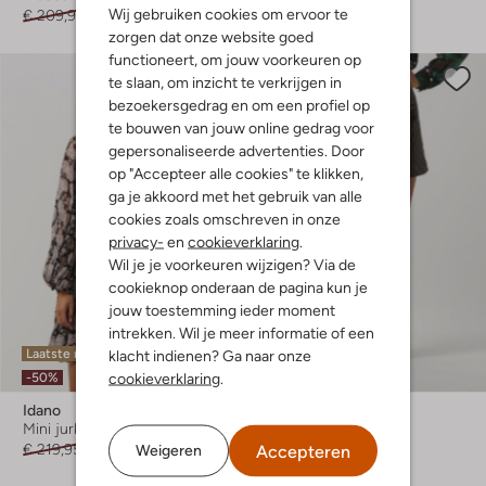
Wij gebruiken cookies om ervoor te
€ 209,95
€ 104,95
€ 179,95
€ 89,95
zorgen dat onze website goed
functioneert, om jouw voorkeuren op
te slaan, om inzicht te verkrijgen in
bezoekersgedrag en om een profiel op
te bouwen van jouw online gedrag voor
gepersonaliseerde advertenties. Door
op "Accepteer alle cookies" te klikken,
ga je akkoord met het gebruik van alle
cookies zoals omschreven in onze
privacy-
en
cookieverklaring
.
Wil je je voorkeuren wijzigen? Via de
cookieknop onderaan de pagina kun je
jouw toestemming ieder moment
intrekken. Wil je meer informatie of een
Laatste maten
Laatste items
klacht indienen? Ga naar onze
cookieverklaring
.
-50%
-50%
Idano
Idano
Mini jurk
Minirok
€ 219,95
€ 109,95
€ 219,95
€ 109,99
Accepteren
Weigeren