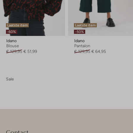
Laatste item
Laatste item
-60%
-50%
Idano
Idano
Blouse
Pantalon
€ 129,95
€ 51,99
€ 129,95
€ 64,95
Sale
Contact