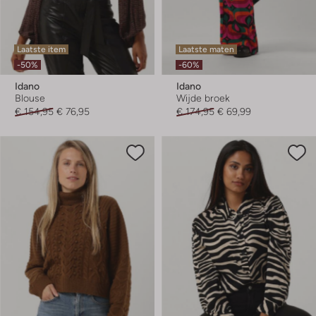
Laatste item
Laatste maten
-50%
-60%
Idano
Idano
Blouse
Wijde broek
€ 154,95
€ 76,95
€ 174,95
€ 69,99