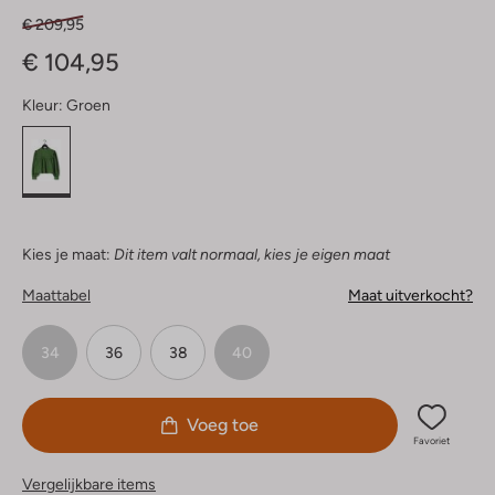
€ 209,95
€ 104,95
Kleur:
Groen
Kies je maat:
Dit item valt normaal, kies je eigen maat
Maattabel
Maat uitverkocht?
34
36
38
40
Voeg toe
Favoriet
Vergelijkbare items