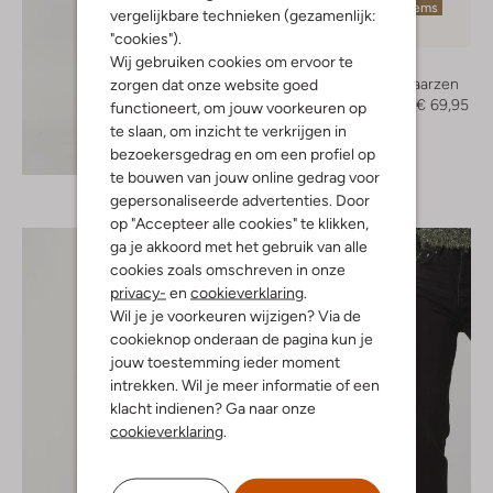
Laatste items
vergelijkbare technieken (gezamenlijk:
-50%
"cookies").
Wij gebruiken cookies om ervoor te
Omoda
Cowboylaarzen
zorgen dat onze website goed
€ 139,95
€ 69,95
functioneert, om jouw voorkeuren op
te slaan, om inzicht te verkrijgen in
Ontdek de look
bezoekersgedrag en om een profiel op
te bouwen van jouw online gedrag voor
gepersonaliseerde advertenties. Door
op "Accepteer alle cookies" te klikken,
ga je akkoord met het gebruik van alle
cookies zoals omschreven in onze
privacy-
en
cookieverklaring
.
Wil je je voorkeuren wijzigen? Via de
cookieknop onderaan de pagina kun je
jouw toestemming ieder moment
intrekken. Wil je meer informatie of een
klacht indienen? Ga naar onze
cookieverklaring
.