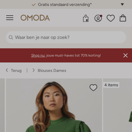
Gratis standaard verzending*
Menu
Shop nu:
jouw must-haves tot 70% korting!
Terug
Blouses Dames
4 items