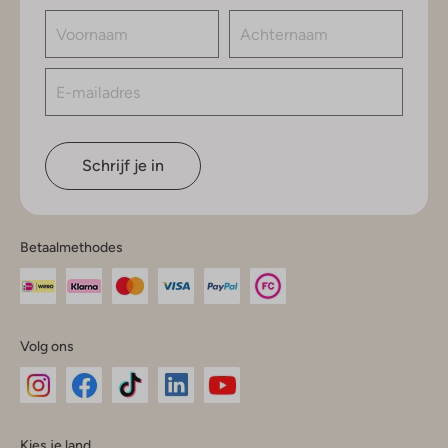
Schrijf je in
Betaalmethodes
Volg ons
Omoda
Omoda
Omoda
Omoda
Omoda
Kies je land