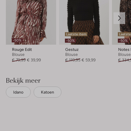
Laatste item
Laatste
-50%
-50%
-50%
Rouge Edit
Gestuz
Notes
Blouse
Blouse
Blouse
€ 79,99
€ 39,99
€ 119,95
€ 59,99
€ 334,
Bekijk meer
Idano
Katoen