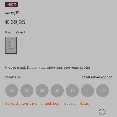
Sterren
-50%
€ 139,95
€ 69,95
Kleur:
Zwart
Kies je maat:
Dit item valt klein, kies een maat groter
Maattabel
Maat uitverkocht?
36
37
38
39
40
41
42
Sorry, dit item is momenteel (nog) niet beschikbaar.