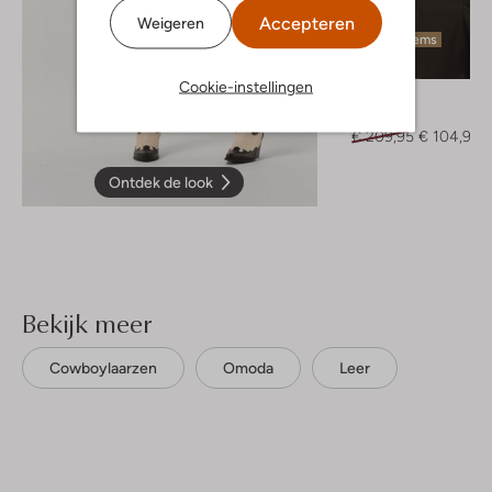
Accepteren
Weigeren
Laatste items
-50%
Cookie-instellingen
Idano
Blouse
€ 209,95
€ 104,95
Ontdek de look
Bekijk meer
Cowboylaarzen
Omoda
Leer