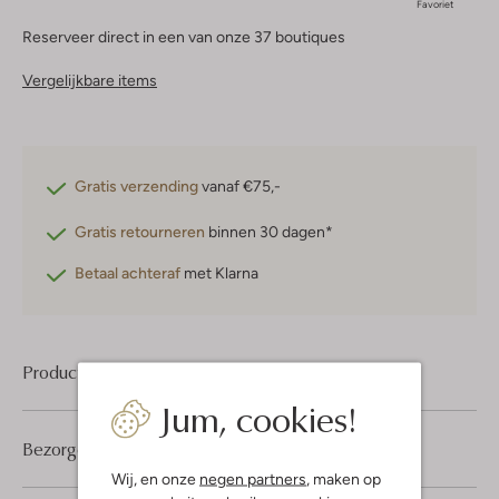
Favoriet
Reserveer direct in een van onze 37 boutiques
Vergelijkbare items
Gratis verzending
vanaf €75,-
Gratis retourneren
binnen 30 dagen*
Betaal achteraf
met Klarna
Product informatie
Jum, cookies!
Bezorgen & retourneren
Wij, en onze
negen partners
, maken op