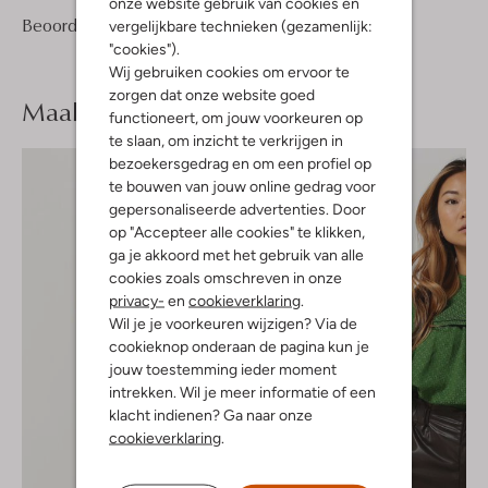
onze website gebruik van cookies en
6
5
Beoordelingen
(6)
vergelijkbare technieken (gezamenlijk:
5
/5
Sterren
"cookies").
Wij gebruiken cookies om ervoor te
zorgen dat onze website goed
Maak je
look compleet
functioneert, om jouw voorkeuren op
te slaan, om inzicht te verkrijgen in
bezoekersgedrag en om een profiel op
te bouwen van jouw online gedrag voor
gepersonaliseerde advertenties. Door
op "Accepteer alle cookies" te klikken,
ga je akkoord met het gebruik van alle
cookies zoals omschreven in onze
privacy-
en
cookieverklaring
.
Wil je je voorkeuren wijzigen? Via de
cookieknop onderaan de pagina kun je
jouw toestemming ieder moment
intrekken. Wil je meer informatie of een
klacht indienen? Ga naar onze
cookieverklaring
.