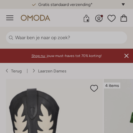
Gratis standaard verzending*
Menu
Shop nu:
jouw must-haves tot 70% korting!
Terug
Laarzen Dames
4 items