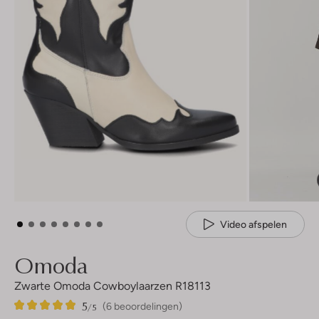
Video afspelen
Omoda
Zwarte Omoda Cowboylaarzen R18113
5
6
5
/5
(6 beoordelingen)