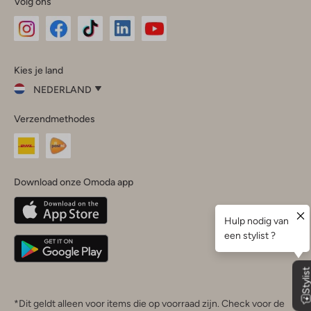
Volg ons
Omoda
Omoda
Omoda
Omoda
Omoda
Kies je land
Instagram
Facebook
TikTok
LinkedIn
YouTube
NEDERLAND
Kies
Verzendmethodes
je
Sluit
land
Nederland
België
(Nederlands)
Download onze Omoda app
Belgique
(Français)
Deutschland
*Dit geldt alleen voor items die op voorraad zijn. Check voor de