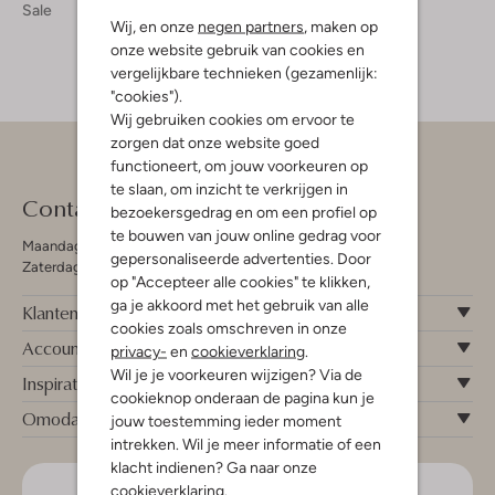
Sale
Wij, en onze
negen partners
, maken op
onze website gebruik van cookies en
vergelijkbare technieken (gezamenlijk:
"cookies").
Wij gebruiken cookies om ervoor te
zorgen dat onze website goed
functioneert, om jouw voorkeuren op
te slaan, om inzicht te verkrijgen in
Contact
bezoekersgedrag en om een profiel op
te bouwen van jouw online gedrag voor
Maandag - Vrijdag 09:00 - 19:00 uur
gepersonaliseerde advertenties. Door
Zaterdag 09:00 - 17:00 uur
op "Accepteer alle cookies" te klikken,
ga je akkoord met het gebruik van alle
Klantenservice
cookies zoals omschreven in onze
Account
privacy-
en
cookieverklaring
.
Wil je je voorkeuren wijzigen? Via de
Inspiratie
cookieknop onderaan de pagina kun je
Omoda
jouw toestemming ieder moment
intrekken. Wil je meer informatie of een
klacht indienen? Ga naar onze
cookieverklaring
.