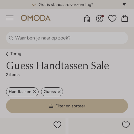
Gratis standaard verzending*
Menu
Terug
Guess
Handtassen Sale
2 items
Handtassen
Guess
Filter en sorteer