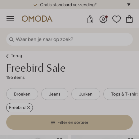
Gratis standaard verzending*
Menu
Terug
Freebird Sale
195 items
Broeken
Jeans
Jurken
Tops & T-shirt
Freebird
Filter en sorteer