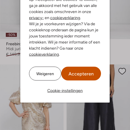
ga je akkoord met het gebruik van alle
cookies zoals omschreven in onze
privacy-
en
cookieverklaring
.
Wil je je voorkeuren wijzigen? Via de
cookieknop onderaan de pagina kun je
-50%
-40%
jouw toestemming ieder moment
intrekken. Wil je meer informatie of een
Freebird
Freebird
klacht indienen? Ga naar onze
Midi jurk
Maxi jurk
cookieverklaring
.
€ 149,99
€ 74,99
€ 129,99
€ 77,99
Accepteren
Weigeren
Cookie-instellingen