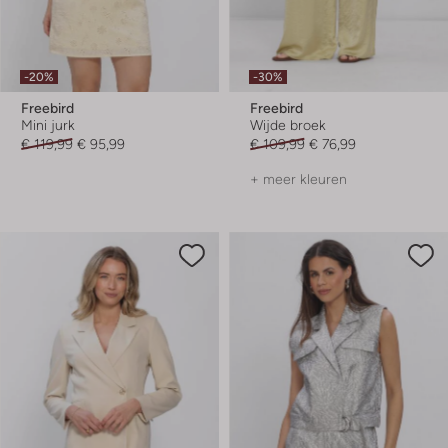
-20%
-30%
Freebird
Freebird
Mini jurk
Wijde broek
€ 119,99
€ 95,99
€ 109,99
€ 76,99
+ meer kleuren