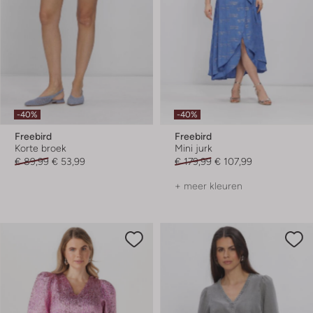
-40%
-40%
Freebird
Freebird
Korte broek
Mini jurk
€ 89,99
€ 53,99
€ 179,99
€ 107,99
+ meer kleuren