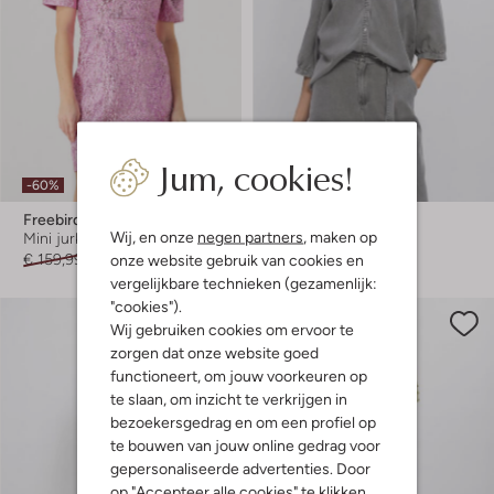
Jum, cookies!
-60%
-50%
Freebird
Freebird
Wij, en onze
negen partners
, maken op
Mini jurk
Blouse
€ 159,99
€ 63,99
€ 99,99
€ 49,99
onze website gebruik van cookies en
vergelijkbare technieken (gezamenlijk:
"cookies").
Wij gebruiken cookies om ervoor te
zorgen dat onze website goed
functioneert, om jouw voorkeuren op
te slaan, om inzicht te verkrijgen in
bezoekersgedrag en om een profiel op
te bouwen van jouw online gedrag voor
gepersonaliseerde advertenties. Door
op "Accepteer alle cookies" te klikken,