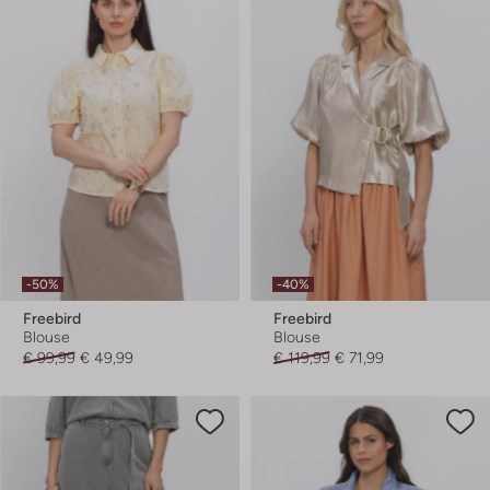
-50%
-40%
Freebird
Freebird
Blouse
Blouse
€ 99,99
€ 49,99
€ 119,99
€ 71,99