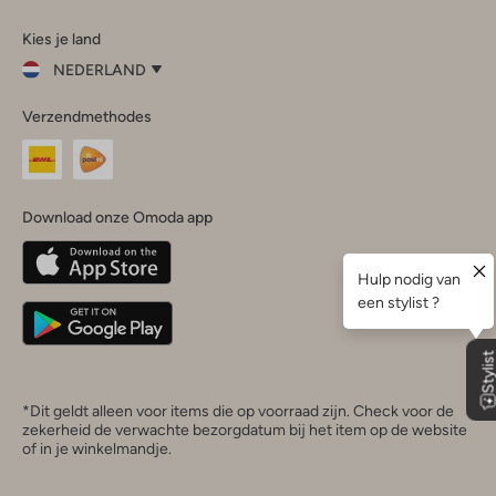
Omoda
Omoda
Omoda
Omoda
Omoda
Kies je land
Instagram
Facebook
TikTok
LinkedIn
YouTube
NEDERLAND
Kies
Verzendmethodes
je
Sluit
land
Nederland
België
(Nederlands)
Download onze Omoda app
Belgique
(Français)
Deutschland
*Dit geldt alleen voor items die op voorraad zijn. Check voor de
zekerheid de verwachte bezorgdatum bij het item op de website
of in je winkelmandje.