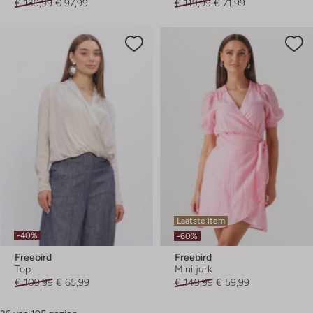
€ 139,99
€ 97,99
€ 119,99
€ 71,99
Laatste item
-40%
-60%
Freebird
Freebird
Top
Mini jurk
€ 109,99
€ 65,99
€ 149,99
€ 59,99