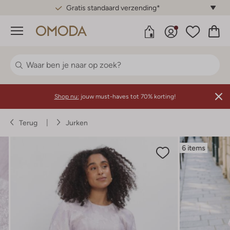
Gratis standaard verzending*
Menu
Shop nu:
jouw must-haves tot 70% korting!
Terug
Jurken
6 items