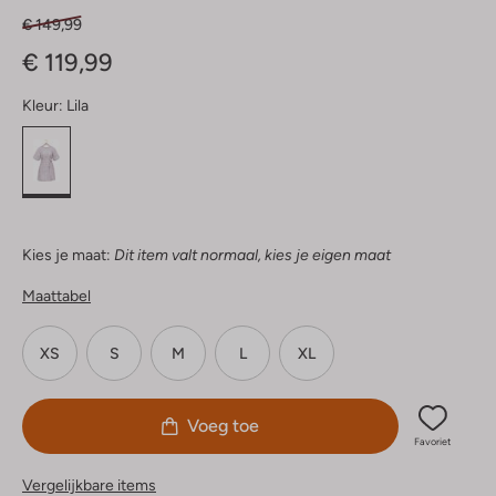
€ 149,99
€ 119,99
Kleur:
Lila
Kies je maat:
Dit item valt normaal, kies je eigen maat
Maattabel
XS
S
M
L
XL
Voeg toe
Favoriet
Vergelijkbare items