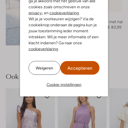
ga je akkoord met het gebruik van alle
cookies zoals omschreven in onze
-30%
privacy-
en
cookieverklaring
.
Notre-V
Wil je je voorkeuren wijzigen? Via de
Sandalen met hak
cookieknop onderaan de pagina kun je
€ 119,99
€ 83,99
jouw toestemming ieder moment
intrekken. Wil je meer informatie of een
Ontdek de look
klacht indienen? Ga naar onze
cookieverklaring
.
Accepteren
Weigeren
Ook iets voor jou?
Cookie-instellingen