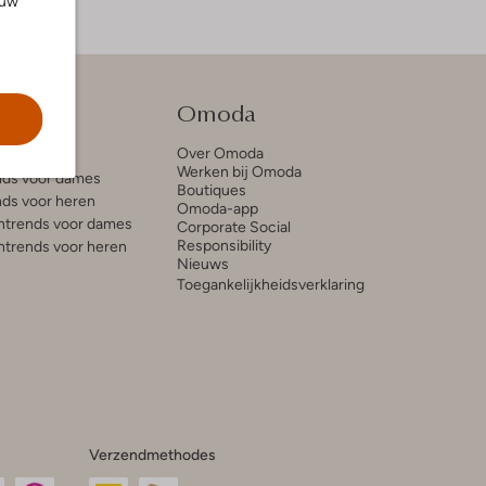
ouw
tie
Omoda
Over Omoda
e blogs
Werken bij Omoda
ds voor dames
Boutiques
ds voor heren
Omoda-app
trends voor dames
Corporate Social
Responsibility
trends voor heren
Nieuws
Toegankelijkheidsverklaring
Verzendmethodes