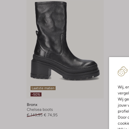
Wij, e
Laatste maten
vergel
-50%
Wij ge
Bronx
jouw v
Chelsea boots
profie
€ 149,95
€ 74,95
Door o
cooki