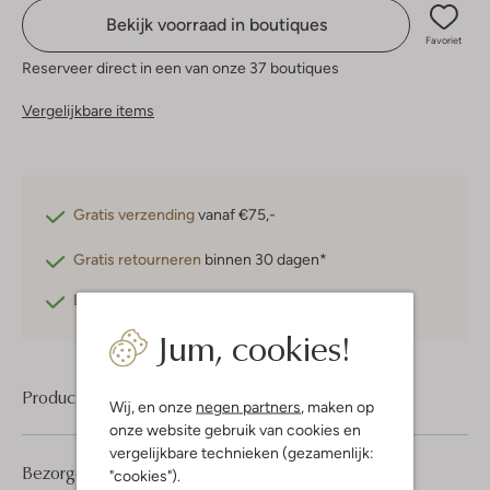
Bekijk voorraad in boutiques
Favoriet
Reserveer direct in een van onze 37 boutiques
Vergelijkbare items
Gratis verzending
vanaf €75,-
Gratis retourneren
binnen 30 dagen*
Betaal achteraf
met Klarna
Jum, cookies!
Product informatie
Wij, en onze
negen partners
, maken op
onze website gebruik van cookies en
vergelijkbare technieken (gezamenlijk:
Bezorgen & retourneren
"cookies").