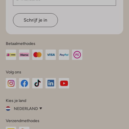
Schrijf je in
Betaalmethodes
Volg ons
Omoda
Omoda
Omoda
Omoda
Omoda
Kies je land
Instagram
Facebook
TikTok
LinkedIn
YouTube
NEDERLAND
Kies
Verzendmethodes
je
Sluit
land