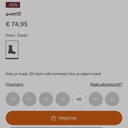
Sterren
-50%
€ 149,95
€ 74,95
Kleur:
Zwart
Kies je maat:
Dit item valt normaal, kies je eigen maat
Maattabel
Maat uitverkocht?
36
37
38
39
40
41
42
Voeg toe