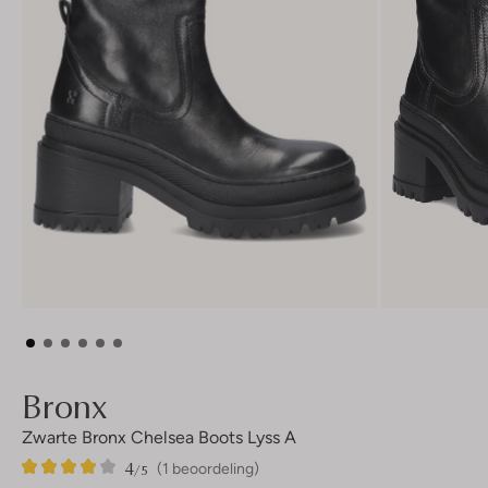
Bronx
Zwarte Bronx Chelsea Boots Lyss A
4
1
4
/5
(1 beoordeling)