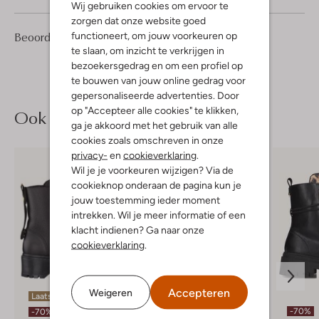
Wij gebruiken cookies om ervoor te
zorgen dat onze website goed
1
4
Beoordelingen
functioneert, om jouw voorkeuren op
(1)
4
/5
Sterren
te slaan, om inzicht te verkrijgen in
bezoekersgedrag en om een profiel op
te bouwen van jouw online gedrag voor
gepersonaliseerde advertenties. Door
op "Accepteer alle cookies" te klikken,
Ook iets voor jou?
ga je akkoord met het gebruik van alle
cookies zoals omschreven in onze
privacy-
en
cookieverklaring
.
Wil je je voorkeuren wijzigen? Via de
cookieknop onderaan de pagina kun je
jouw toestemming ieder moment
intrekken. Wil je meer informatie of een
klacht indienen? Ga naar onze
cookieverklaring
.
Accepteren
Weigeren
Laatste item
Laatste item
-70%
-70%
-70%