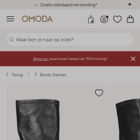
Gratis standaard verzending*
Menu
Shop nu:
jouw must-haves tot 70% korting!
Terug
Boots Dames