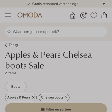
Gratis standaard verzending*
Menu
Terug
Apples & Pears
Chelsea
boots Sale
2 items
Boots
Apples & Pears
Chelsea boots
Filter en sorteer