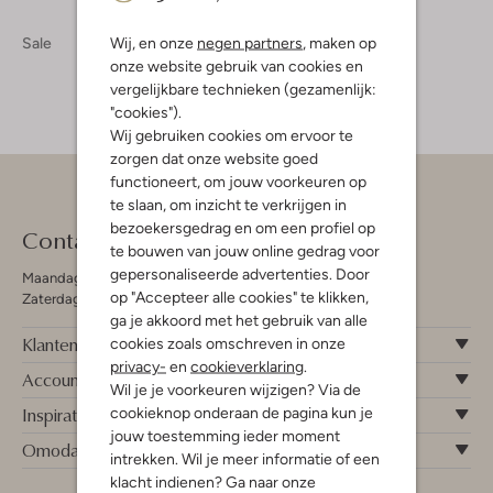
Wij, en onze
negen partners
, maken op
Sale
onze website gebruik van cookies en
vergelijkbare technieken (gezamenlijk:
"cookies").
Wij gebruiken cookies om ervoor te
zorgen dat onze website goed
functioneert, om jouw voorkeuren op
te slaan, om inzicht te verkrijgen in
bezoekersgedrag en om een profiel op
Contact
te bouwen van jouw online gedrag voor
gepersonaliseerde advertenties. Door
Maandag - Vrijdag 09:00 - 19:00 uur
op "Accepteer alle cookies" te klikken,
Zaterdag 09:00 - 17:00 uur
ga je akkoord met het gebruik van alle
Klantenservice
cookies zoals omschreven in onze
privacy-
en
cookieverklaring
.
Account
Wil je je voorkeuren wijzigen? Via de
Inspiratie
cookieknop onderaan de pagina kun je
jouw toestemming ieder moment
Omoda
intrekken. Wil je meer informatie of een
klacht indienen? Ga naar onze