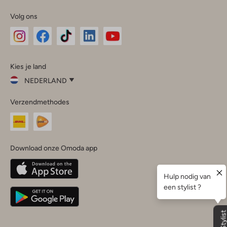
Volg ons
Omoda
Omoda
Omoda
Omoda
Omoda
Kies je land
Instagram
Facebook
TikTok
LinkedIn
YouTube
NEDERLAND
Kies
Verzendmethodes
je
Sluit
land
Nederland
België
(Nederlands)
Download onze Omoda app
Belgique
(Français)
Deutschland