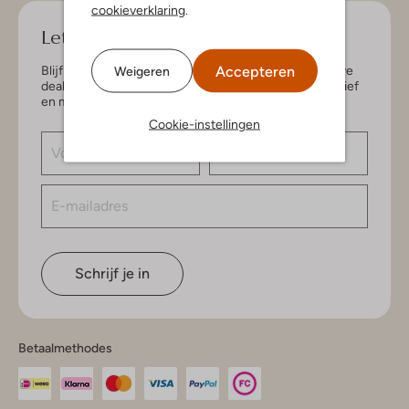
cookieverklaring
.
Let's keep in touch!
Accepteren
Blijf op de hoogte van de nieuwste items en exclusieve
Weigeren
deals, speciaal voor jou. Schrijf je in voor de nieuwsbrief
en maak kans op € 150,- shoptegoed.
Cookie-instellingen
Schrijf je in
Betaalmethodes