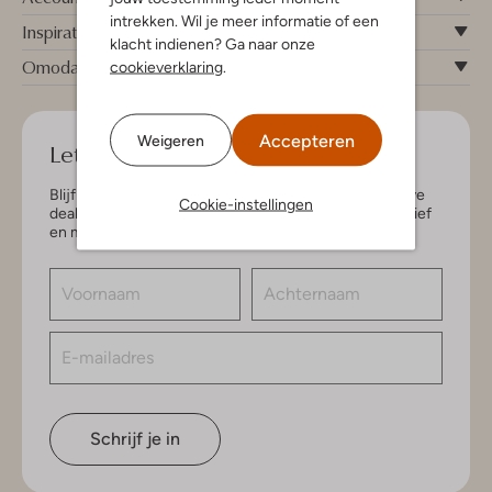
intrekken. Wil je meer informatie of een
Inspiratie
klacht indienen? Ga naar onze
Omoda
cookieverklaring
.
Accepteren
Weigeren
Let's keep in touch!
Blijf op de hoogte van de nieuwste items en exclusieve
Cookie-instellingen
deals, speciaal voor jou. Schrijf je in voor de nieuwsbrief
en maak kans op € 150,- shoptegoed.
Schrijf je in