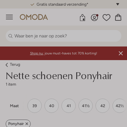
Gratis standaard verzending*
Menu
Shop nu:
jouw must-haves tot 70% korting!
Terug
Nette schoenen Ponyhair
1 item
Maat
39
40
41
41½
42
42½
Ponyhair