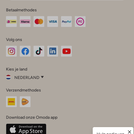
Betaalmethodes
Volg ons
Omoda
Omoda
Omoda
Omoda
Omoda
Kies je land
Instagram
Facebook
TikTok
LinkedIn
YouTube
NEDERLAND
Kies
Verzendmethodes
je
Sluit
land
Nederland
België
(Nederlands)
Download onze Omoda app
Belgique
(Français)
Deutschland