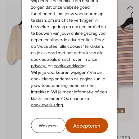
Wij gebruiken cookies om ervoor te
zorgen dat onze website goed
functioneert, om jouw voorkeuren op
te slaan, om inzicht te verkrijgen in
bezoekersgedrag en om een profiel op
te bouwen van jouw online gedrag voor
gepersonaliseerde advertenties. Door
op "Accepteer alle cookies" te klikken,
ga je akkoord met het gebruik van alle
cookies zoals omschreven in onze
privacy-
en
cookieverklaring
.
Wil je je voorkeuren wijzigen? Via de
cookieknop onderaan de pagina kun je
jouw toestemming ieder moment
intrekken. Wil je meer informatie of een
klacht indienen? Ga naar onze
cookieverklaring
.
Laatste items
-50%
Accepteren
Weigeren
Vingino
Top
€ 34,99
€ 16,99