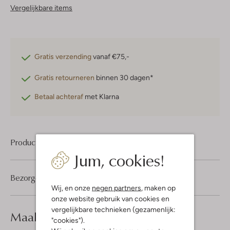
Vergelijkbare items
Gratis verzending
vanaf €75,-
Gratis retourneren
binnen 30 dagen*
Betaal achteraf
met Klarna
Product informatie
Jum, cookies!
Bezorgen & retourneren
Wij, en onze
negen partners
, maken op
onze website gebruik van cookies en
vergelijkbare technieken (gezamenlijk:
Maak je
look compleet
"cookies").