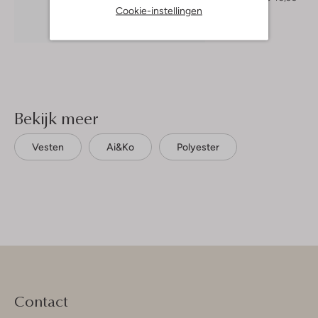
Cookie-instellingen
Ontdek de look
Bekijk meer
Vesten
Ai&ko
Polyester
Contact