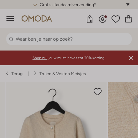
Gratis standaard verzending*
Menu
Shop nu:
jouw must-haves tot 70% korting!
Terug
Truien & Vesten Meisjes