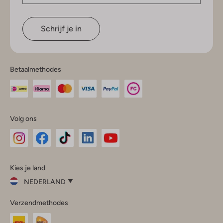
Schrijf je in
Betaalmethodes
Volg ons
Omoda
Omoda
Omoda
Omoda
Omoda
Kies je land
Instagram
Facebook
TikTok
LinkedIn
YouTube
NEDERLAND
Kies
Verzendmethodes
je
Sluit
land