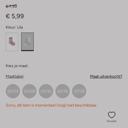
€ 7,99
€ 5,99
Kleur:
Lila
Kies je maat:
Maattabel
Maat uitverkocht?
22/24
25/28
29/32
33/36
37/39
Sorry, dit item is momenteel (nog) niet beschikbaar.
Favoriet