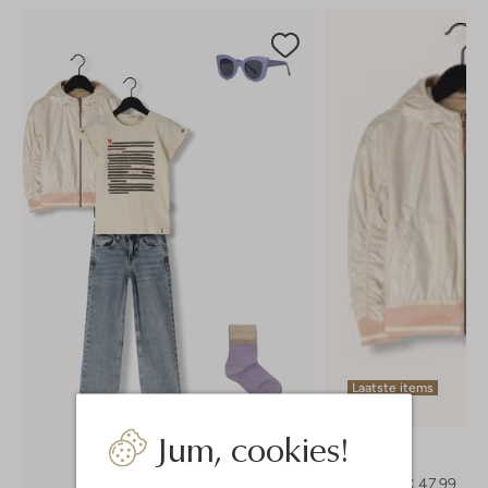
Laatste items
-40%
Jum, cookies!
Nono
Jack
€ 79,99
€ 47,99