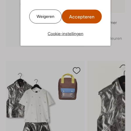
Accepteren
Weigeren
Alwero
Bodywarmer
€ 56,99
Cookie-instellingen
+ meer kleuren
Ontdek de look