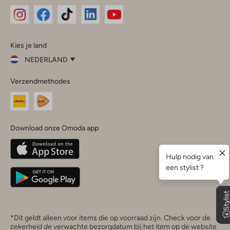
Omoda
Omoda
Omoda
Omoda
Omoda
Kies je land
Instagram
Facebook
TikTok
LinkedIn
YouTube
NEDERLAND
Kies
Verzendmethodes
je
Sluit
land
Nederland
België
(Nederlands)
Download onze Omoda app
Belgique
(Français)
Deutschland
*Dit geldt alleen voor items die op voorraad zijn. Check voor de
zekerheid de verwachte bezorgdatum bij het item op de website