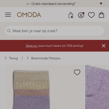
Gratis standaard verzending*
Menu
Shop nu:
jouw must-haves tot 70% korting!
Terug
Beenmode Meisjes