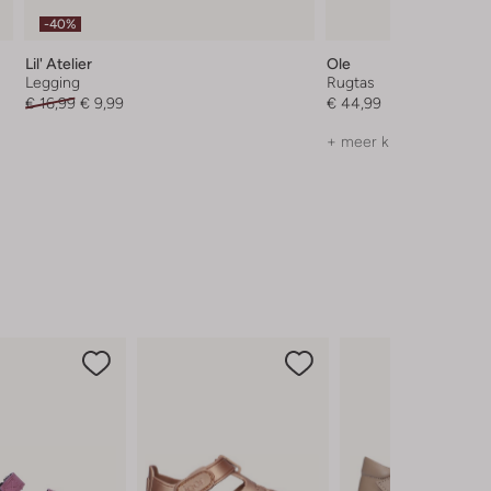
-40%
Lil' Atelier
Ole
Legging
Rugtas
€ 16,99
€ 9,99
€ 44,99
+ meer kleuren