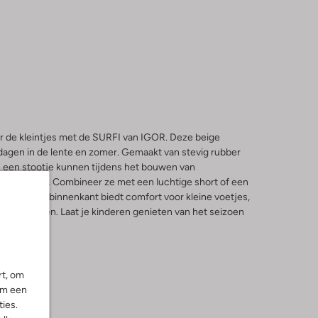
r de kleintjes met de SURFI van IGOR. Deze beige
 dagen in de lente en zomer. Gemaakt van stevig rubber
n een stootje kunnen tijdens het bouwen van
de sproeier. Combineer ze met een luchtige short of een
se look. De binnenkant biedt comfort voor kleine voetjes,
unnen spelen. Laat je kinderen genieten van het seizoen
 sandalen.
rt, om
om een
ies.