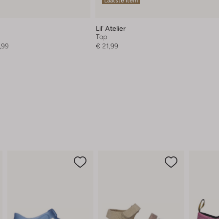
Laatste item
Lil' Atelier
Top
,99
€ 21,99