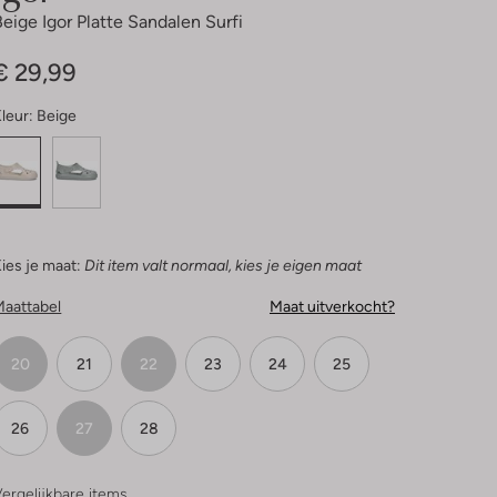
Beige Igor Platte Sandalen Surfi
€ 29,99
leur:
Beige
ies je maat:
Dit item valt normaal, kies je eigen maat
Maattabel
Maat uitverkocht?
20
21
22
23
24
25
26
27
28
ergelijkbare items