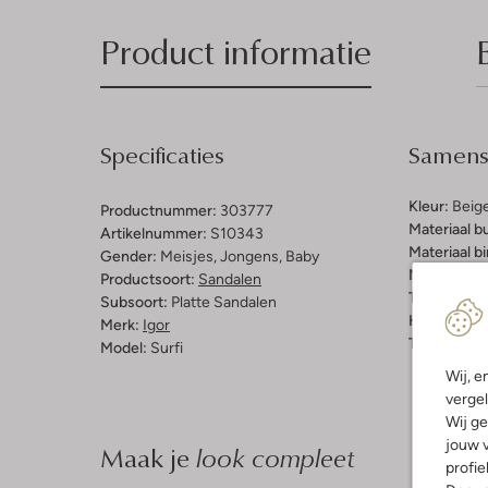
Product informatie
Specificaties
Samenst
Kleur:
Beig
Productnummer:
303777
Materiaal b
Artikelnummer:
S10343
Materiaal b
Gender:
Meisjes, Jongens, Baby
Materiaal zo
Productsoort:
Sandalen
Type sluitin
Subsoort:
Platte Sandalen
Hakvorm:
P
Merk:
Igor
Type neus:
Model:
Surfi
Wij, e
vergel
Wij ge
jouw v
Maak je
look compleet
profie