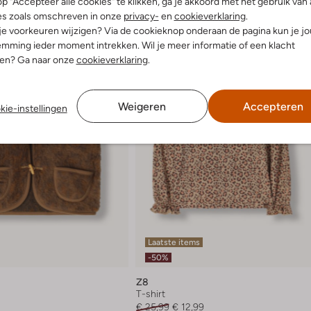
p "Accepteer alle cookies" te klikken, ga je akkoord met het gebruik van 
es zoals omschreven in onze
privacy-
en
cookieverklaring
.
 je voorkeuren wijzigen? Via de cookieknop onderaan de pagina kun je j
mming ieder moment intrekken. Wil je meer informatie of een klacht
nen? Ga naar onze
cookieverklaring
.
Weigeren
Accepteren
kie-instellingen
Laatste items
-50%
Z8
r
T-shirt
€ 25,99
€ 12,99