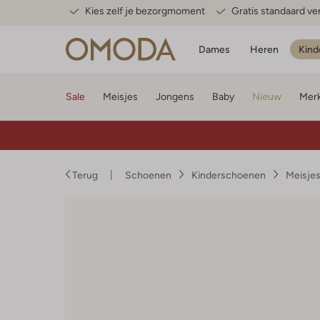
Kies zelf je bezorgmoment
Gratis standaard v
Dames
Heren
Kind
Sale
Meisjes
Jongens
Baby
Nieuw
Mer
Terug
Schoenen
Kinderschoenen
Meisje