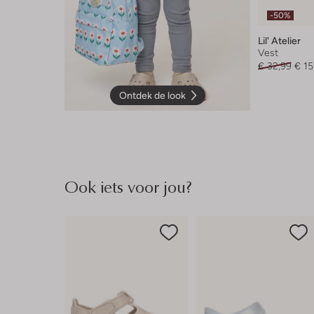
-50%
Lil' Atelier
Vest
€ 32,99
€ 15
Ontdek de look
Ook iets voor jou?