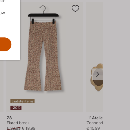
alle
ouw
Laatste items
-20%
Z8
Lil' Atelier
Flared broek
Zonnebril
€ 23,99
€ 18,99
€ 15,99