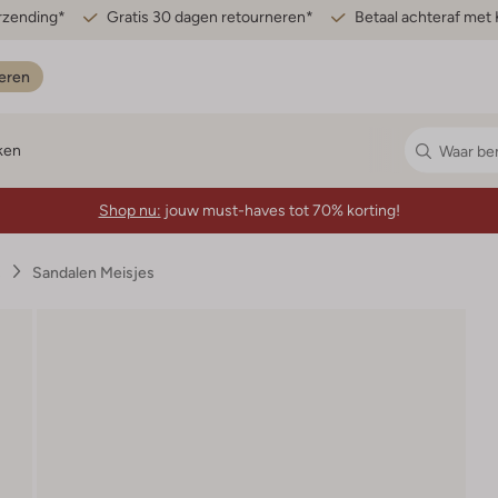
erzending*
Gratis 30 dagen retourneren*
Betaal achteraf met 
eren
ken
Shop nu:
jouw must-haves tot 70% korting!
s
Sandalen Meisjes