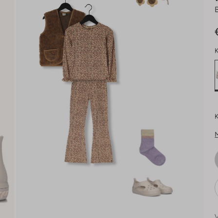
K
K
V