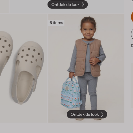
Ontdek de look
6 items
R
Ontdek de look