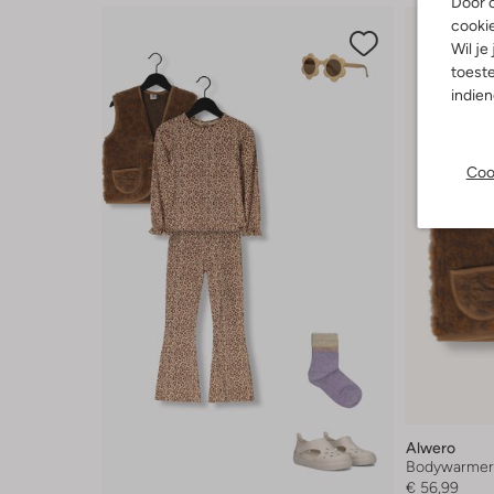
Door o
cooki
Wil je
toeste
indie
Coo
Alwero
Bodywarme
€ 56,99