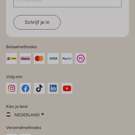
Schrijf je in
Betaalmethodes
Volg ons
Omoda
Omoda
Omoda
Omoda
Omoda
Kies je land
Instagram
Facebook
TikTok
LinkedIn
YouTube
NEDERLAND
Kies
Verzendmethodes
je
Sluit
land