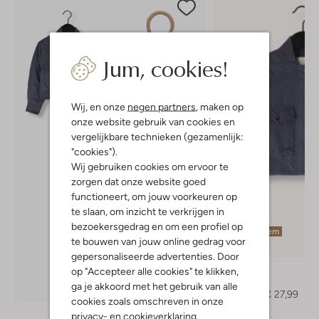
Jum, cookies!
Wij, en onze
negen partners
, maken op
onze website gebruik van cookies en
vergelijkbare technieken (gezamenlijk:
"cookies").
Wij gebruiken cookies om ervoor te
zorgen dat onze website goed
functioneert, om jouw voorkeuren op
te slaan, om inzicht te verkrijgen in
bezoekersgedrag en om een profiel op
Laatste item
te bouwen van jouw online gedrag voor
-60%
gepersonaliseerde advertenties. Door
Raizzed
op "Accepteer alle cookies" te klikken,
Jack
ga je akkoord met het gebruik van alle
Ontdek de look
€ 69,99
€ 27,99
cookies zoals omschreven in onze
privacy-
en
cookieverklaring
.