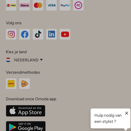
Volg ons
Omoda
Omoda
Omoda
Omoda
Omoda
Kies je land
Instagram
Facebook
TikTok
LinkedIn
YouTube
NEDERLAND
Kies
Verzendmethodes
je
Sluit
land
Nederland
België
(Nederlands)
Download onze Omoda app
Belgique
(Français)
Deutschland