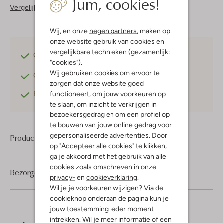
Jum, cookies!
Vergelijkbare items
Wij, en onze
negen partners
, maken op
onze website gebruik van cookies en
vergelijkbare technieken (gezamenlijk:
Gratis verzending
vanaf €75,-
"cookies").
Wij gebruiken cookies om ervoor te
Gratis retourneren
binnen 30 dagen*
zorgen dat onze website goed
functioneert, om jouw voorkeuren op
Betaal achteraf
met Klarna
te slaan, om inzicht te verkrijgen in
bezoekersgedrag en om een profiel op
te bouwen van jouw online gedrag voor
gepersonaliseerde advertenties. Door
Product informatie
op "Accepteer alle cookies" te klikken,
ga je akkoord met het gebruik van alle
cookies zoals omschreven in onze
Bezorgen & retourneren
privacy-
en
cookieverklaring
.
Wil je je voorkeuren wijzigen? Via de
cookieknop onderaan de pagina kun je
jouw toestemming ieder moment
intrekken. Wil je meer informatie of een