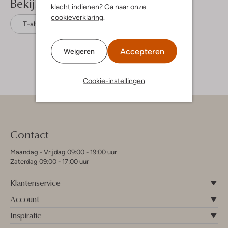
Bekijk meer
klacht indienen? Ga naar onze
cookieverklaring
.
T-shirts
Nik & Nik
Polyamide
Accepteren
Weigeren
Cookie-instellingen
Contact
Maandag - Vrijdag 09:00 - 19:00 uur
Zaterdag 09:00 - 17:00 uur
Klantenservice
Account
Inspiratie