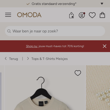
Gratis standaard verzending*
Menu
Shop nu:
jouw must-haves tot 70% korting!
Terug
Tops & T-Shirts Meisjes