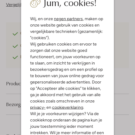
Jum, cookies!
Vergelijkbare items
Wij, en onze
negen partners
, maken op
onze website gebruik van cookies en
vergelijkbare technieken (gezamenlijk:
Gratis verzending
vanaf €75,-
"cookies").
Wij gebruiken cookies om ervoor te
Gratis retourneren
binnen 30 dagen*
zorgen dat onze website goed
functioneert, om jouw voorkeuren op
Betaal achteraf
met Klarna
te slaan, om inzicht te verkrijgen in
bezoekersgedrag en om een profiel op
te bouwen van jouw online gedrag voor
gepersonaliseerde advertenties. Door
Product informatie
op "Accepteer alle cookies" te klikken,
ga je akkoord met het gebruik van alle
cookies zoals omschreven in onze
Bezorgen & retourneren
privacy-
en
cookieverklaring
.
Wil je je voorkeuren wijzigen? Via de
cookieknop onderaan de pagina kun je
jouw toestemming ieder moment
intrekken. Wil je meer informatie of een