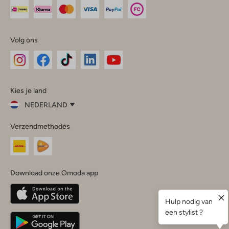
Volg ons
Omoda
Omoda
Omoda
Omoda
Omoda
Kies je land
Instagram
Facebook
TikTok
LinkedIn
YouTube
NEDERLAND
Kies
Verzendmethodes
je
Sluit
land
Nederland
België
(Nederlands)
Download onze Omoda app
Belgique
(Français)
Deutschland