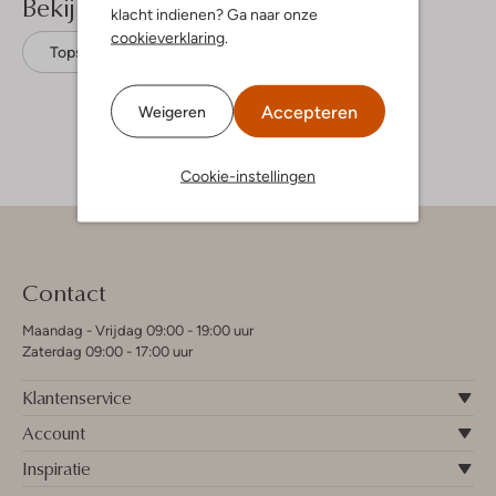
Bekijk meer
klacht indienen? Ga naar onze
cookieverklaring
.
Tops
Lil' Atelier
Katoen
Accepteren
Weigeren
Cookie-instellingen
Contact
Maandag - Vrijdag 09:00 - 19:00 uur
Zaterdag 09:00 - 17:00 uur
Klantenservice
Account
Inspiratie