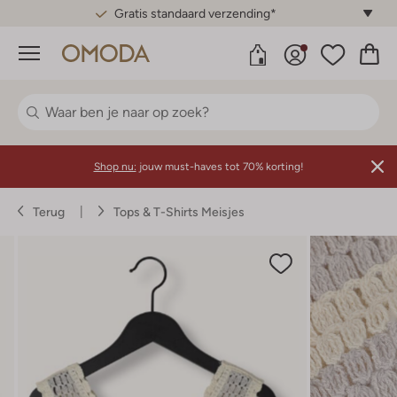
Gratis standaard verzending*
Menu
Shop nu:
jouw must-haves tot 70% korting!
Terug
Tops & T-Shirts Meisjes