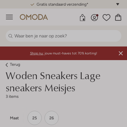
Gratis standaard verzending*
Menu
Shop nu:
jouw must-haves tot 70% korting!
Terug
Woden
Sneakers Lage
sneakers Meisjes
3 items
Maat
25
26