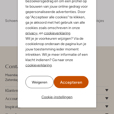
bezoekersgedrag en om een profiel op
te bouwen van jouw online gedrag voor
gepersonaliseerde advertenties. Door
op "Accepteer alle cookies" te klikken,
Schoenen
Kinderschoenen
Meisjes
Sneakers Meisjes
ga je akkoord met het gebruik van alle
cookies zoals omschreven in onze
privacy-
en
cookieverklaring
.
Wil je je voorkeuren wijzigen? Via de
cookieknop onderaan de pagina kun je
jouw toestemming ieder moment
intrekken. Wil je meer informatie of een
klacht indienen? Ga naar onze
Contact
cookieverklaring
.
Maandag - Vrijdag 09:00 - 19:00 uur
Zaterdag 09:00 - 17:00 uur
Accepteren
Weigeren
Klantenservice
Cookie-instellingen
Account
Inspiratie