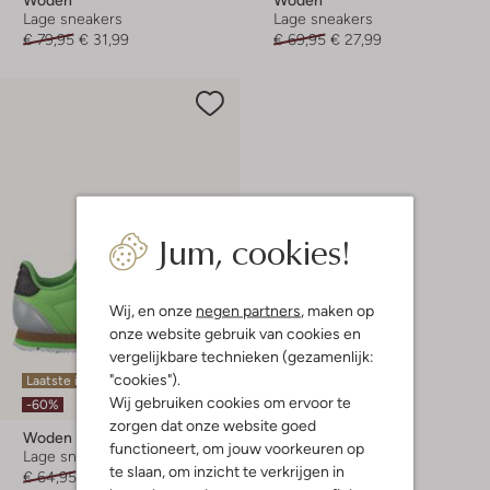
Lage sneakers
Lage sneakers
€ 79,95
€ 31,99
€ 69,95
€ 27,99
Jum, cookies!
Wij, en onze
negen partners
, maken op
onze website gebruik van cookies en
vergelijkbare technieken (gezamenlijk:
"cookies").
Laatste item
Wij gebruiken cookies om ervoor te
-60%
zorgen dat onze website goed
Woden
functioneert, om jouw voorkeuren op
Lage sneakers
te slaan, om inzicht te verkrijgen in
€ 64,95
€ 25,99