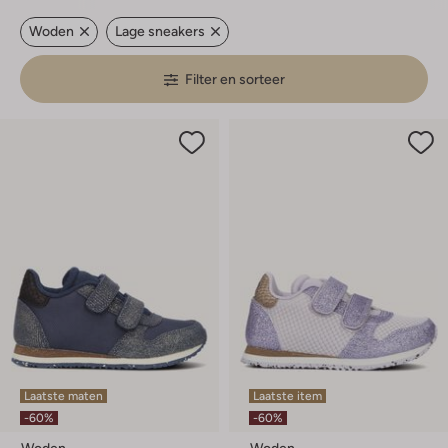
Woden
Lage sneakers
Filter en sorteer
Laatste maten
Laatste item
-60%
-60%
Woden
Woden