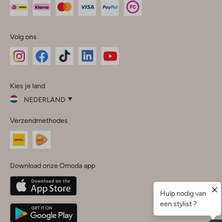
Volg ons
Omoda
Omoda
Omoda
Omoda
Omoda
Kies je land
Instagram
Facebook
TikTok
LinkedIn
YouTube
NEDERLAND
Kies
Verzendmethodes
je
Sluit
land
Nederland
België
(Nederlands)
Download onze Omoda app
Belgique
(Français)
Deutschland