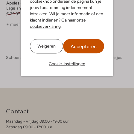
cookieknop onderaan de pagina kun je
Apples & Pears
Apples & Pears
jouw toestemming ieder moment
Lage sneakers
Lage sneakers
intrekken. Wil je meer informatie of een
€ 79,95
€ 31,99
€ 74,95
€ 29,99
klacht indienen? Ga naar onze
+ meer kleuren
cookieverklaring
.
Accepteren
Weigeren
Schoenen
Kinderschoenen
Meisjes
Sneakers Meisjes
Cookie-instellingen
Contact
Maandag - Vrijdag 09:00 - 19:00 uur
Zaterdag 09:00 - 17:00 uur