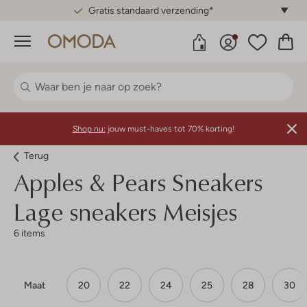
Gratis standaard verzending*
Menu
Shop nu:
jouw must-haves tot 70% korting!
Terug
Apples & Pears
Sneakers
Lage sneakers Meisjes
6 items
Maat
20
22
24
25
28
30