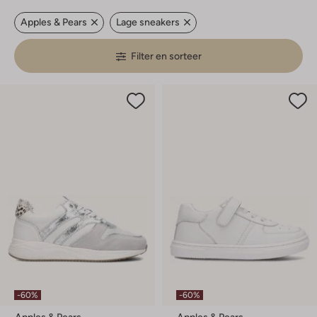
Apples & Pears
Lage sneakers
Filter en sorteer
-60%
-60%
Apples & Pears
Apples & Pears