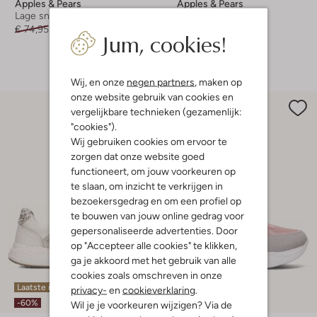
Apples & Pears
Apples & Pears
Lage sneakers
Lage sneakers
€ 74,95
€ 29,99
€ 54,95
€ 21,99
Jum, cookies!
+ meer kleuren
Wij, en onze
negen partners
, maken op
onze website gebruik van cookies en
vergelijkbare technieken (gezamenlijk:
"cookies").
Wij gebruiken cookies om ervoor te
zorgen dat onze website goed
functioneert, om jouw voorkeuren op
te slaan, om inzicht te verkrijgen in
bezoekersgedrag en om een profiel op
te bouwen van jouw online gedrag voor
gepersonaliseerde advertenties. Door
op "Accepteer alle cookies" te klikken,
ga je akkoord met het gebruik van alle
cookies zoals omschreven in onze
Laatste items
Laatste maten
privacy-
en
cookieverklaring
.
-60%
-60%
Wil je je voorkeuren wijzigen? Via de