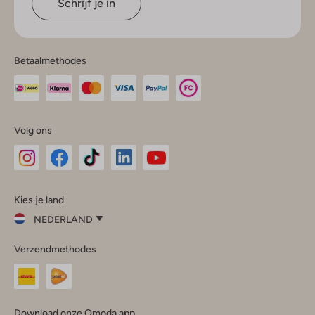
Schrijf je in
Betaalmethodes
Volg ons
Omoda
Omoda
Omoda
Omoda
Omoda
Kies je land
Instagram
Facebook
TikTok
LinkedIn
YouTube
NEDERLAND
Kies
Verzendmethodes
je
Sluit
land
Nederland
België
(Nederlands)
Download onze Omoda app