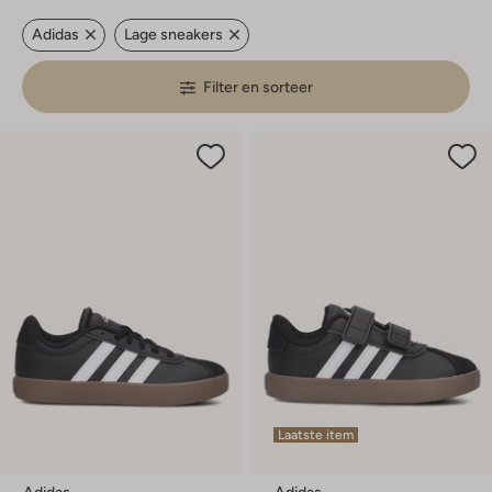
Adidas
Lage sneakers
Filter en sorteer
Laatste item
Adidas
Adidas