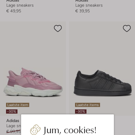
Lage sneakers
Lage sneakers
€ 49,95
€ 39,95
Laatste item
Laatste items
-30%
-30%
Adidas
Adidas
Jum, cookies!
Lage sneakers
Lage sneakers
€ 99,95
€ 69,99
€ 64,95
€ 44,95