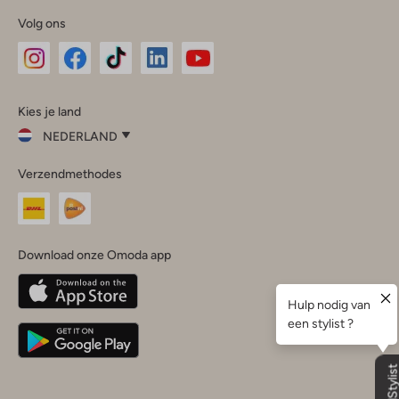
Volg ons
Omoda
Omoda
Omoda
Omoda
Omoda
Kies je land
Instagram
Facebook
TikTok
LinkedIn
YouTube
NEDERLAND
Kies
Verzendmethodes
je
Sluit
land
Nederland
België
(Nederlands)
Download onze Omoda app
Belgique
(Français)
Deutschland