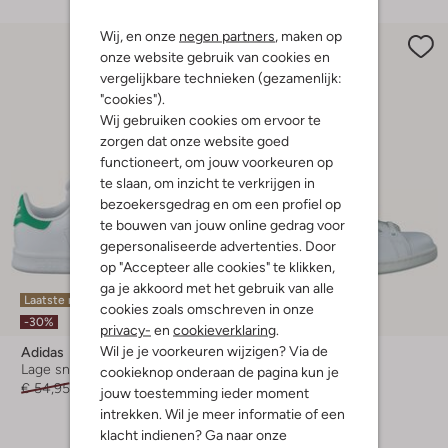
Wij, en onze
negen partners
, maken op
onze website gebruik van cookies en
vergelijkbare technieken (gezamenlijk:
"cookies").
Wij gebruiken cookies om ervoor te
zorgen dat onze website goed
functioneert, om jouw voorkeuren op
te slaan, om inzicht te verkrijgen in
bezoekersgedrag en om een profiel op
te bouwen van jouw online gedrag voor
gepersonaliseerde advertenties. Door
op "Accepteer alle cookies" te klikken,
ga je akkoord met het gebruik van alle
Laatste maten
Laatste items
cookies zoals omschreven in onze
-30%
-60%
privacy-
en
cookieverklaring
.
Wil je je voorkeuren wijzigen? Via de
Adidas
Adidas
Lage sneakers
Lage sneakers
cookieknop onderaan de pagina kun je
€ 54,95
€ 37,95
€ 64,95
€ 25,99
jouw toestemming ieder moment
intrekken. Wil je meer informatie of een
klacht indienen? Ga naar onze