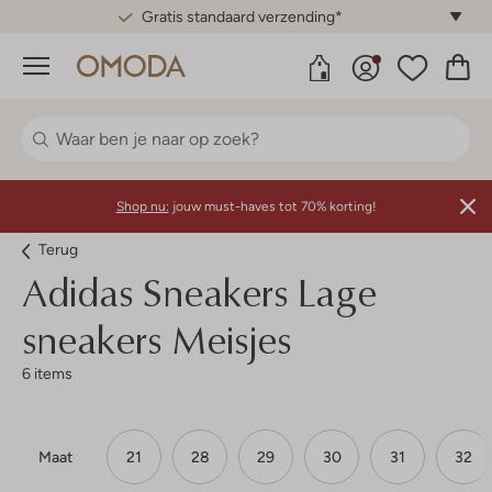
Gratis standaard verzending*
Menu
Shop nu:
jouw must-haves tot 70% korting!
Terug
Adidas
Sneakers Lage
sneakers Meisjes
6 items
Maat
21
28
29
30
31
32