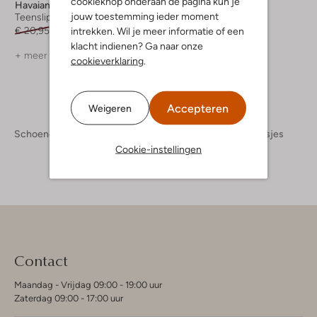
cookieknop onderaan de pagina kun je
Havaianas
jouw toestemming ieder moment
Teenslippers
€ 20,95
€ 12,99
intrekken. Wil je meer informatie of een
klacht indienen? Ga naar onze
+ meer kleuren
cookieverklaring
.
Accepteren
Weigeren
Schoenen
Kinderschoenen
Meisjes
Slippers Meisjes
Cookie-instellingen
Contact
Maandag - Vrijdag 09:00 - 19:00 uur
Zaterdag 09:00 - 17:00 uur