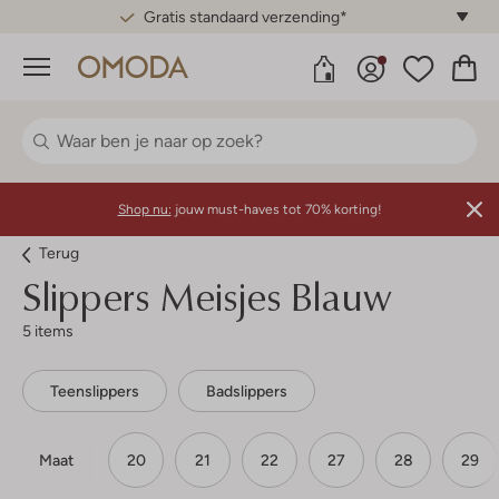
Gratis standaard verzending*
Menu
Shop nu:
jouw must-haves tot 70% korting!
Terug
Slippers Meisjes Blauw
5 items
Teenslippers
Badslippers
Maat
20
21
22
27
28
29