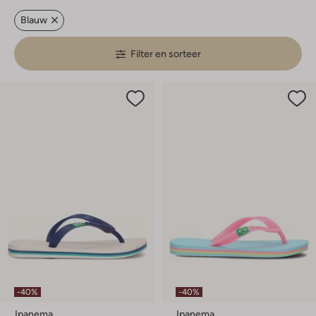
Blauw
Filter en sorteer
-40%
-40%
Ipanema
Ipanema