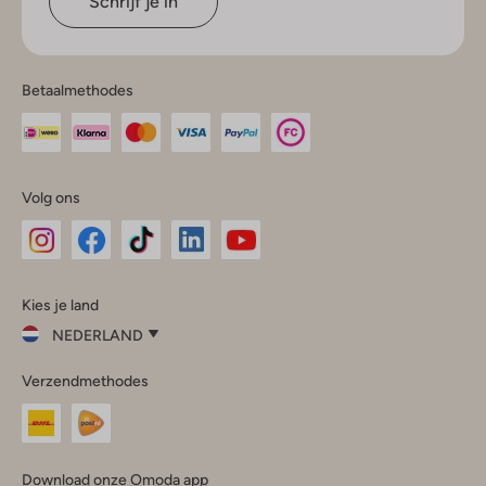
Schrijf je in
Betaalmethodes
Volg ons
Omoda
Omoda
Omoda
Omoda
Omoda
Kies je land
Instagram
Facebook
TikTok
LinkedIn
YouTube
NEDERLAND
Kies
Verzendmethodes
je
Sluit
land
Nederland
België
(Nederlands)
Download onze Omoda app