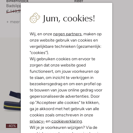
Birkenstock
Reef
Badslippers
Teenslippers
€ 149,99
€ 104,99
€ 34,99
€ 20,99
Jum, cookies!
+ meer kleuren
+ meer kleuren
Wij, en onze
negen partners
, maken op
onze website gebruik van cookies en
vergelijkbare technieken (gezamenlijk:
"cookies").
Wij gebruiken cookies om ervoor te
zorgen dat onze website goed
functioneert, om jouw voorkeuren op
te slaan, om inzicht te verkrijgen in
bezoekersgedrag en om een profiel op
te bouwen van jouw online gedrag voor
gepersonaliseerde advertenties. Door
op "Accepteer alle cookies" te klikken,
ga je akkoord met het gebruik van alle
cookies zoals omschreven in onze
privacy-
en
cookieverklaring
.
-40%
Wil je je voorkeuren wijzigen? Via de