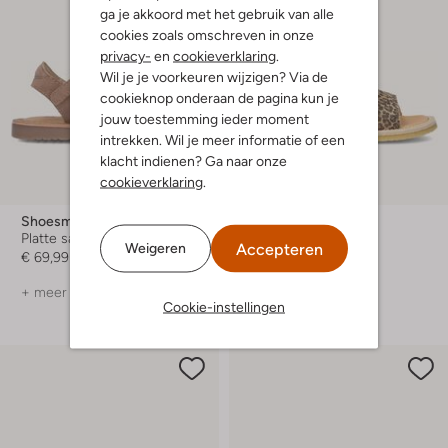
ga je akkoord met het gebruik van alle
cookies zoals omschreven in onze
privacy-
en
cookieverklaring
.
Wil je je voorkeuren wijzigen? Via de
cookieknop onderaan de pagina kun je
jouw toestemming ieder moment
intrekken. Wil je meer informatie of een
klacht indienen? Ga naar onze
cookieverklaring
.
-30%
Shoesme
Du Loua
Platte sandalen
Platte sandalen
Accepteren
Weigeren
€ 69,99
€ 79,99
€ 55,99
+ meer kleuren
+ meer kleuren
Cookie-instellingen