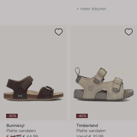
+ meer kleuren
-30%
-40%
Bunniesjr
Timberland
Platte sandalen
Platte sandalen
€ 64,99
€ 44,99
Vanaf
€ 35,99