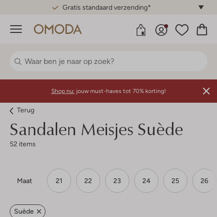
Gratis standaard verzending*
Menu
Shop nu:
jouw must-haves tot 70% korting!
Terug
Sandalen Meisjes Suède
52 items
Maat
21
22
23
24
25
26
Suède