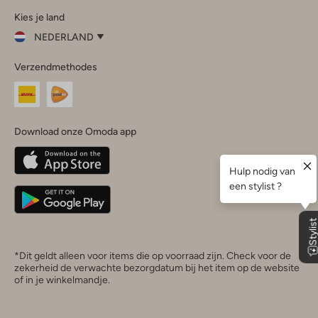
Kies je land
Instagram
Facebook
TikTok
LinkedIn
YouTube
NEDERLAND
Kies
Verzendmethodes
je
Sluit
land
Nederland
België
(Nederlands)
Download onze Omoda app
Belgique
(Français)
Deutschland
*Dit geldt alleen voor items die op voorraad zijn. Check voor de
zekerheid de verwachte bezorgdatum bij het item op de website
of in je winkelmandje.