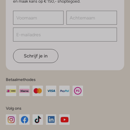
en maak kans op € 150,- shoptegoed.
Schrijf je in
Betaalmethodes
Volg ons
Omoda
Omoda
Omoda
Omoda
Omoda