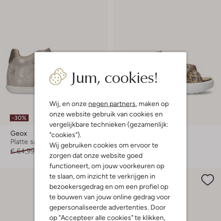
Jum, cookies!
Wij, en onze
negen partners
, maken op
onze website gebruik van cookies en
-30%
-20%
vergelijkbare technieken (gezamenlijk:
Geox
Bunniesjr
"cookies").
Platte sandalen
Sandalen met hak
Wij gebruiken cookies om ervoor te
€ 64,99
€ 44,99
€ 74,99
€ 59,99
zorgen dat onze website goed
functioneert, om jouw voorkeuren op
te slaan, om inzicht te verkrijgen in
bezoekersgedrag en om een profiel op
te bouwen van jouw online gedrag voor
gepersonaliseerde advertenties. Door
op "Accepteer alle cookies" te klikken,