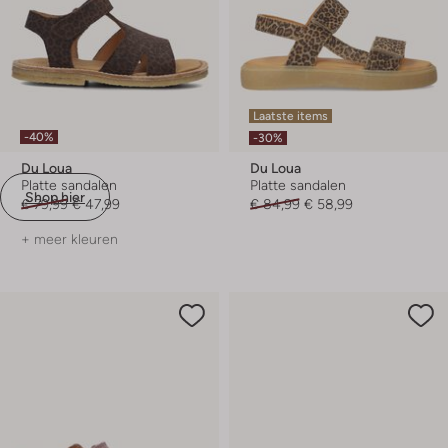
Laatste items
-40%
-30%
Du Loua
Du Loua
Platte sandalen
Platte sandalen
Shop hier
€ 79,99
€ 47,99
€ 84,99
€ 58,99
+ meer kleuren