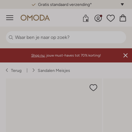
Gratis standaard verzending*
Menu
Shop nu:
jouw must-haves tot 70% korting!
Terug
Sandalen Meisjes