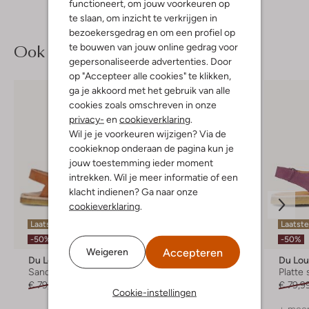
functioneert, om jouw voorkeuren op
te slaan, om inzicht te verkrijgen in
bezoekersgedrag en om een profiel op
Ook iets voor jou?
te bouwen van jouw online gedrag voor
gepersonaliseerde advertenties. Door
op "Accepteer alle cookies" te klikken,
ga je akkoord met het gebruik van alle
cookies zoals omschreven in onze
privacy-
en
cookieverklaring
.
Wil je je voorkeuren wijzigen? Via de
cookieknop onderaan de pagina kun je
jouw toestemming ieder moment
intrekken. Wil je meer informatie of een
klacht indienen? Ga naar onze
cookieverklaring
.
Laatste items
Laatste
-40%
-50%
-50%
Accepteren
Weigeren
Du Loua
Du Loua
Du Lo
Sandalen
Platte sandalen
Platte
€ 79,95
€ 39,99
€ 79,99
€ 47,99
€ 79,9
Cookie-instellingen