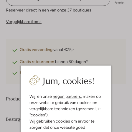
Favoriet
Reserveer direct in een van onze 37 boutiques
Vergelijkbare items
Gratis verzending
vanaf €75,-
Gratis retourneren
binnen 30 dagen*
Betaal achteraf
met Klarna
Jum, cookies!
Wij, en onze
negen partners
, maken op
Product informatie
onze website gebruik van cookies en
vergelijkbare technieken (gezamenlijk:
"cookies").
Bezorgen & retourneren
Wij gebruiken cookies om ervoor te
zorgen dat onze website goed