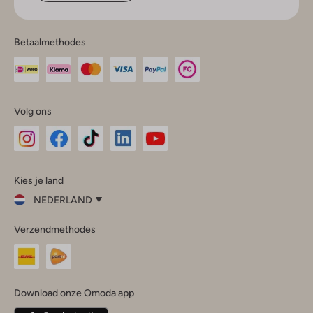
Betaalmethodes
Volg ons
Omoda
Omoda
Omoda
Omoda
Omoda
Kies je land
Instagram
Facebook
TikTok
LinkedIn
YouTube
NEDERLAND
Kies
Verzendmethodes
je
Sluit
land
Nederland
België
(Nederlands)
Download onze Omoda app
Belgique
(Français)