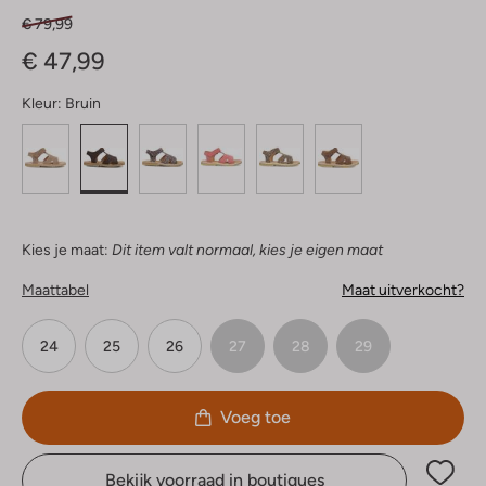
€ 79,99
€ 47,99
Kleur:
Bruin
Kies je maat:
Dit item valt normaal, kies je eigen maat
Maattabel
Maat uitverkocht?
24
25
26
27
28
29
Voeg toe
Bekijk voorraad in boutiques