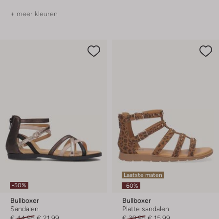
+ meer kleuren
Laatste maten
-50%
-60%
Bullboxer
Bullboxer
Sandalen
Platte sandalen
€ 44,95
€ 21,99
€ 39,95
€ 15,99