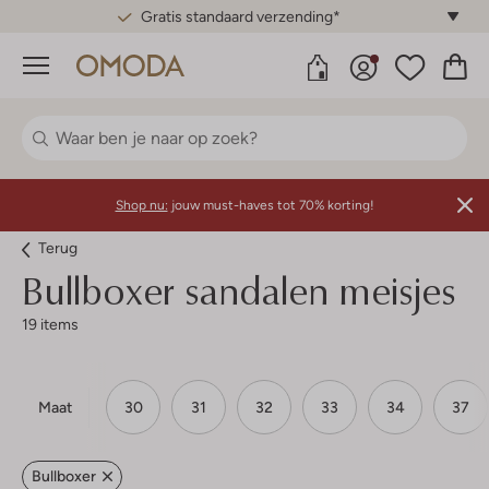
Gratis standaard verzending*
Menu
Shop nu:
jouw must-haves tot 70% korting!
Terug
Bullboxer sandalen meisjes
19 items
Maat
30
31
32
33
34
37
Bullboxer