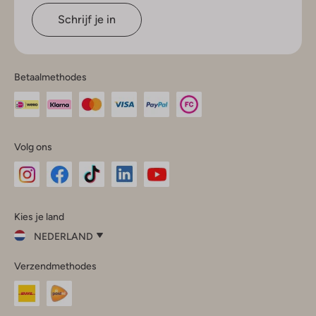
Schrijf je in
Betaalmethodes
Volg ons
Omoda
Omoda
Omoda
Omoda
Omoda
Kies je land
Instagram
Facebook
TikTok
LinkedIn
YouTube
NEDERLAND
Kies
Verzendmethodes
je
Sluit
land
Nederland