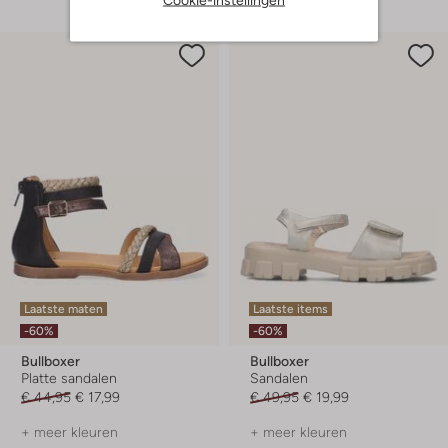
Laatste maten
Laatste items
-60%
-60%
Bullboxer
Bullboxer
Platte sandalen
Sandalen
€ 44,95
€ 17,99
€ 49,95
€ 19,99
+ meer kleuren
+ meer kleuren