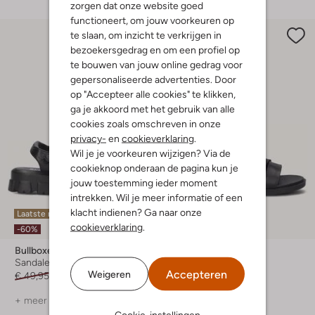
zorgen dat onze website goed
functioneert, om jouw voorkeuren op
te slaan, om inzicht te verkrijgen in
bezoekersgedrag en om een profiel op
te bouwen van jouw online gedrag voor
gepersonaliseerde advertenties. Door
op "Accepteer alle cookies" te klikken,
ga je akkoord met het gebruik van alle
cookies zoals omschreven in onze
privacy-
en
cookieverklaring
.
Wil je je voorkeuren wijzigen? Via de
cookieknop onderaan de pagina kun je
jouw toestemming ieder moment
intrekken. Wil je meer informatie of een
klacht indienen? Ga naar onze
Laatste maten
Laatste maten
cookieverklaring
.
-60%
-60%
Bullboxer
Bullboxer
Sandalen
Sandalen
Accepteren
Weigeren
€ 49,95
€ 19,99
€ 44,95
€ 17,99
+ meer kleuren
Cookie-instellingen