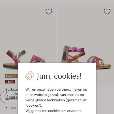
Jum, cookies!
Laatste maten
Laatste item
-50%
-50%
Wij, en onze
negen partners
, maken op
Bullboxer
Bullboxer
Sandalen
Sandalen
onze website gebruik van cookies en
Shop hier
€ 39,95
€ 19,99
€ 44,95
€ 21,99
vergelijkbare technieken (gezamenlijk:
"cookies").
+ meer kleuren
+ meer kleuren
Wij gebruiken cookies om ervoor te