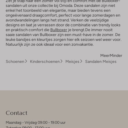
Zet je stap naar een zomer vol stijl en comfort met de Bullboxer-
sandalen uit onze collectie bij Omoda. Deze sandalen zijn niet
enkel het toonbeeld van elegantie, maar bieden tevens een
ongeëvenaard draagcomfort, perfect voor lange zomerdagen en
avondwandelingen langs het strand. Verken de veelzijdige
designs en laat je verrassen door de combinatie van trendy looks
en praktisch comfort die
Bullboxer
je brengt.De immer nooit
saaie sandalen van Bullboxer zijn een must-have in de zomer. De
leuke bandjes en kleurtjes zorgen hier elk seizoen wel weer voor.
Natuurlijk zijn ze ook ideaal voor een zonvakantie.
Meer
Minder
Schoenen
Kinderschoenen
Meisjes
Sandalen Meisjes
Contact
Maandag - Vrijdag 09:00 - 19:00 uur
Zaterdag 09:00 - 17:00 uur