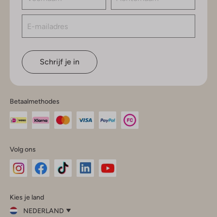
Schrijf je in
Betaalmethodes
Volg ons
Omoda
Omoda
Omoda
Omoda
Omoda
Kies je land
Instagram
Facebook
TikTok
LinkedIn
YouTube
NEDERLAND