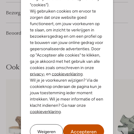
"cookies").
Wij gebruiken cookies om ervoor te
Bezorgen & retourneren
zorgen dat onze website goed
functioneert, om jouw voorkeuren op
te slaan, om inzicht te verkrijgen in
2
4
Beoordelingen
(2)
4
/5
bezoekersgedrag en om een profiel op
Sterren
te bouwen van jouw online gedrag voor
gepersonaliseerde advertenties. Door
op "Accepteer alle cookies" te klikken,
ga je akkoord met het gebruik van alle
Ook iets voor jou?
cookies zoals omschreven in onze
privacy-
en
cookieverklaring
.
Wil je je voorkeuren wijzigen? Via de
cookieknop onderaan de pagina kun je
jouw toestemming ieder moment
intrekken. Wil je meer informatie of een
klacht indienen? Ga naar onze
cookieverklaring
.
Accepteren
Weigeren