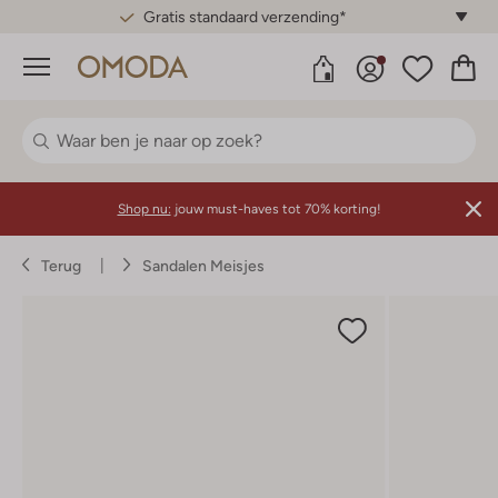
Gratis standaard verzending*
Menu
Shop nu:
jouw must-haves tot 70% korting!
Terug
Sandalen Meisjes