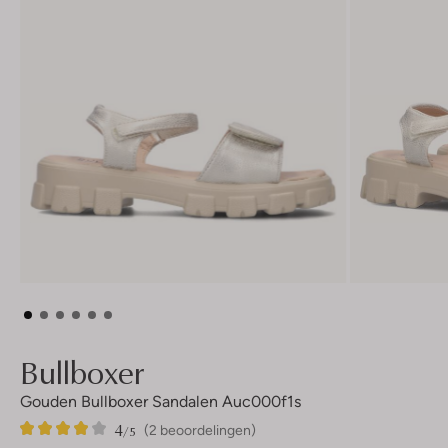
Bullboxer
Gouden Bullboxer Sandalen Auc000f1s
4
2
4
/5
(2 beoordelingen)