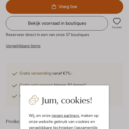
Voeg toe
Bekijk voorraad in boutiques
Favoriet
Reserveer direct in een van onze 37 boutiques
Vergelijkbare items
Gratis verzending
vanaf €75,-
Gratis retourneren
binnen 30 dagen*
Jum, cookies!
Betaal achteraf
met Klarna
Wij, en onze
negen partners
, maken op
Product informatie
onze website gebruik van cookies en
vergelijkbare technieken (gezamenlijk: