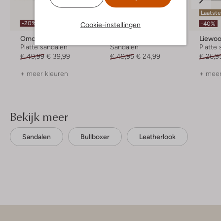
Laatst
-20%
-50%
-40%
Cookie-instellingen
Omoda
Wysh
Liewo
Platte sandalen
Sandalen
Platte
€ 49,99
€ 39,99
€ 49,95
€ 24,99
€ 26,9
+ meer kleuren
+ meer
Bekijk meer
Sandalen
Bullboxer
Leatherlook