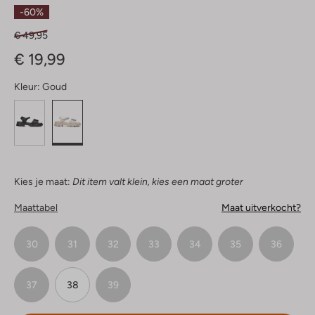
Sterren
-60%
€ 49,95
€ 19,99
Kleur:
Goud
Kies je maat:
Dit item valt klein, kies een maat groter
Maattabel
Maat uitverkocht?
30
31
32
33
34
35
36
37
38
39