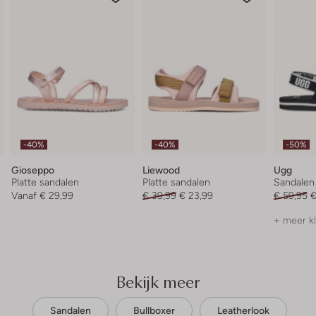
-40%
-40%
-50%
Gioseppo
Liewood
Ugg
Platte sandalen
Platte sandalen
Sandalen
Vanaf
€ 29,99
€ 39,99
€ 23,99
€ 59,95
€
+ meer k
Bekijk meer
Sandalen
Bullboxer
Leatherlook