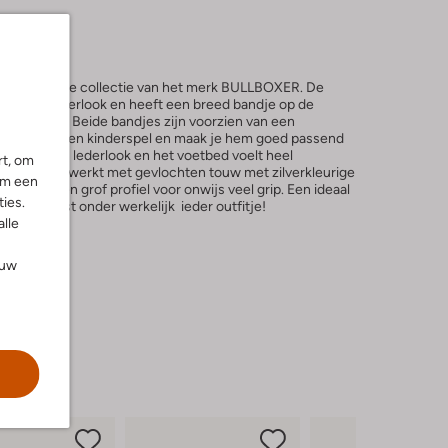
komen uit de collectie van het merk BULLBOXER. De
leurig leatherlook en heeft een breed bandje op de
m de enkel. Beide bandjes zijn voorzien van een
n-en uit trekken kinderspel en maak je hem goed passend
gemaakt van lederlook en het voetbed voelt heel
rt, om
zomers afgewerkt met gevlochten touw met zilverkleurige
om een
 heeft een grof profiel voor onwijs veel grip. Een ideaal
ies.
eenvoud past onder werkelijk ieder outfitje!
alle
ouw