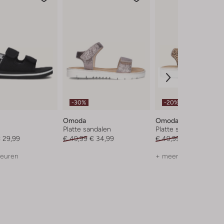
-30%
-20%
Omoda
Omoda
Platte sandalen
Platte sandalen
 29,99
€ 49,99
€ 34,99
€ 49,99
€ 39,99
leuren
+ meer kleuren