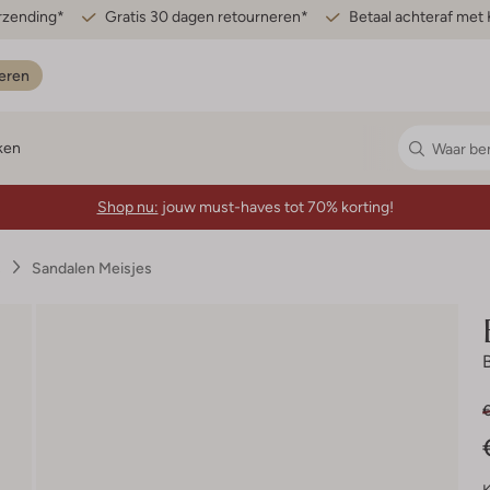
erzending*
Gratis 30 dagen retourneren*
Betaal achteraf met 
eren
ken
Shop nu:
jouw must-haves tot 70% korting!
s
Sandalen Meisjes