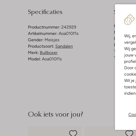
Specificaties
Samenst
Kleur:
Bron
Productnummer:
242929
Materiaal b
Artikelnummer:
Aoa010f1s
Wij, e
Materiaal b
Gender:
Meisjes
vergel
Materiaal zo
Productsoort:
Sandalen
Wij ge
Type sluitin
Merk:
Bullboxer
jouw v
Type neus:
Model:
Aoa010f1s
profie
Door o
cooki
Wil je
toeste
indie
Ook iets voor jou?
Coo