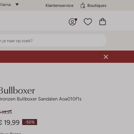
Klarna
Klantenservice
Boutiques
Bullboxer
Bronzen Bullboxer Sandalen Aoa010f1s
€ 39,95
€ 19,99
-50%