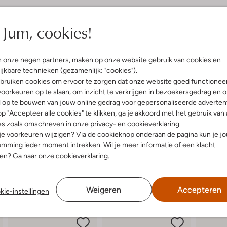
elling & Pasvorm
Omschrijving
Jum, cookies!
s
Deze fijne sandalen AOA010F1S 
buitenkant is gemaakt van bronsk
uitenkant:
Leatherlook
n onze
negen partners
, maken op onze website gebruik van cookies en
voorvoet en een smaller bandje o
innenkant:
Leatherlook
klittenbandsluiting, zo wordt aa
ijkbare technieken (gezamenlijk: "cookies").
ol:
Rubber
naar de voet. Het binnenwerk is 
bruiken cookies om ervoor te zorgen dat onze website goed functionee
g:
Klittenband
comfortabel aan. De zoolrand is 
oorkeuren op te slaan, om inzicht te verkrijgen in bezoekersgedrag en 
accenten en de witte rubberen zool
Ronde Neus
l op te bouwen van jouw online gedrag voor gepersonaliseerde advertent
sandaaltje want door zijn mooie 
p "Accepteer alle cookies" te klikken, ga je akkoord met het gebruik van 
es zoals omschreven in onze
privacy-
en
cookieverklaring
.
 je voorkeuren wijzigen? Via de cookieknop onderaan de pagina kun je j
mming ieder moment intrekken. Wil je meer informatie of een klacht
nen? Ga naar onze
cookieverklaring
.
Weigeren
Accepteren
kie-instellingen