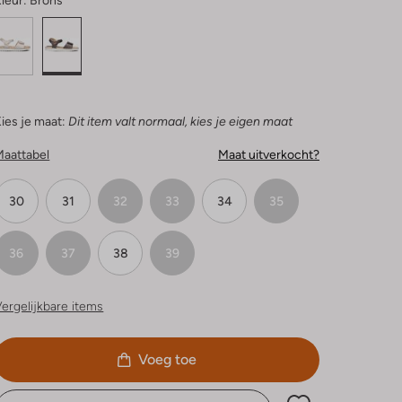
leur:
Brons
ies je maat:
Dit item valt normaal, kies je eigen maat
Maattabel
Maat uitverkocht?
30
31
32
33
34
35
36
37
38
39
ergelijkbare items
Voeg toe