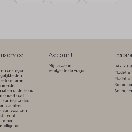
enservice
Account
Inspira
Mijn account
Bekijk all
n en bezorgen
Veelgestelde vragen
Modetren
gelijkheden
Modetren
n retourneren
Schoenen
anmelden
aat en onderhoud
Schoenen
en onderhoud
r kortingscodes
en klachten
e voorwaarden
tatement
atement
 Intelligence