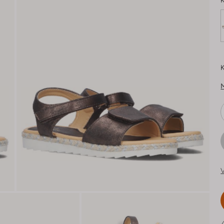
K
K
V