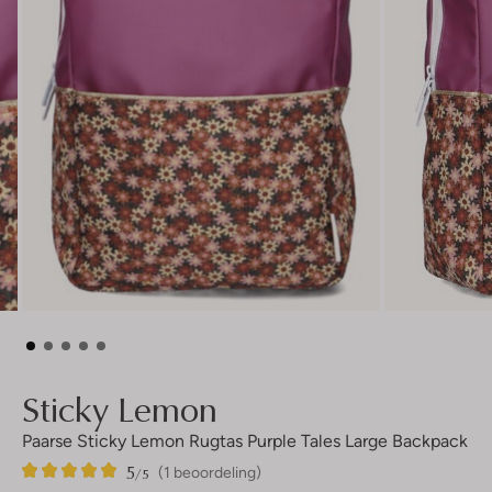
Sticky Lemon
Paarse Sticky Lemon Rugtas Purple Tales Large Backpack
5
1
5
/5
(1 beoordeling)