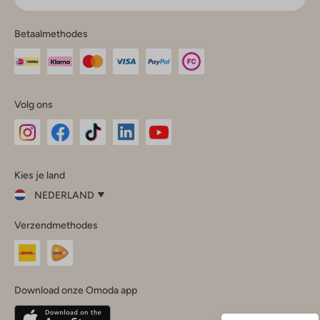
Betaalmethodes
Volg ons
Omoda
Omoda
Omoda
Omoda
Omoda
Kies je land
Instagram
Facebook
TikTok
LinkedIn
YouTube
NEDERLAND
Kies
Verzendmethodes
je
Sluit
land
Nederland
België
(Nederlands)
Download onze Omoda app
Belgique
(Français)