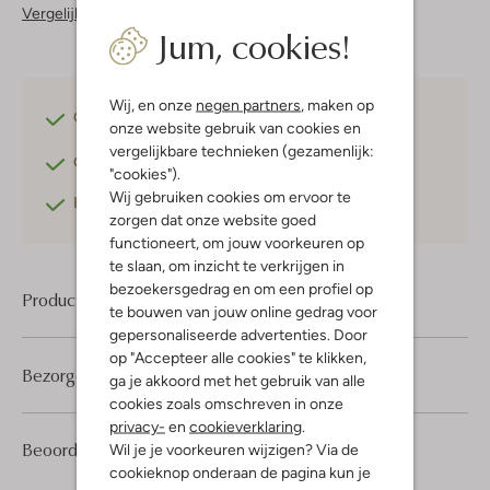
Vergelijkbare items
Jum, cookies!
Wij, en onze
negen partners
, maken op
Gratis verzending
vanaf €75,-
onze website gebruik van cookies en
vergelijkbare technieken (gezamenlijk:
Gratis retourneren
binnen 30 dagen*
"cookies").
Wij gebruiken cookies om ervoor te
Betaal achteraf
met Klarna
zorgen dat onze website goed
functioneert, om jouw voorkeuren op
te slaan, om inzicht te verkrijgen in
bezoekersgedrag en om een profiel op
Product informatie
te bouwen van jouw online gedrag voor
gepersonaliseerde advertenties. Door
op "Accepteer alle cookies" te klikken,
Bezorgen & retourneren
ga je akkoord met het gebruik van alle
cookies zoals omschreven in onze
privacy-
en
cookieverklaring
.
1
5
Beoordelingen
(1)
Wil je je voorkeuren wijzigen? Via de
5
/5
Sterren
cookieknop onderaan de pagina kun je