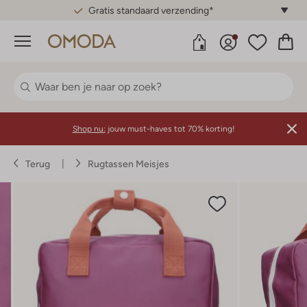
Gratis standaard verzending*
Menu
Shop nu:
jouw must-haves tot 70% korting!
Terug
Rugtassen Meisjes