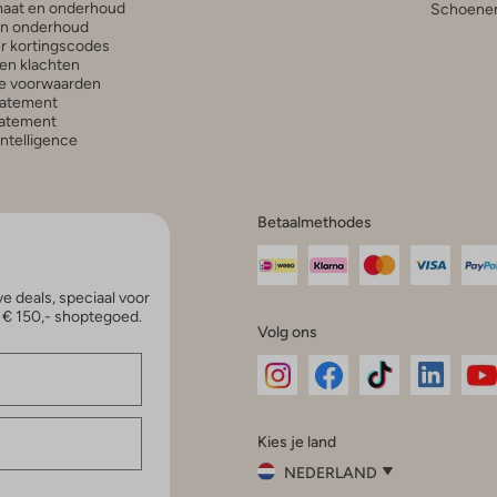
aat en onderhoud
Schoenen
en onderhoud
r kortingscodes
en klachten
e voorwaarden
tatement
atement
 Intelligence
Betaalmethodes
e deals, speciaal voor
p € 150,- shoptegoed.
Volg ons
Omoda
Omoda
Omoda
Omoda
Om
Kies je land
Instagram
Facebook
TikTok
LinkedI
Yo
NEDERLAND
Kies