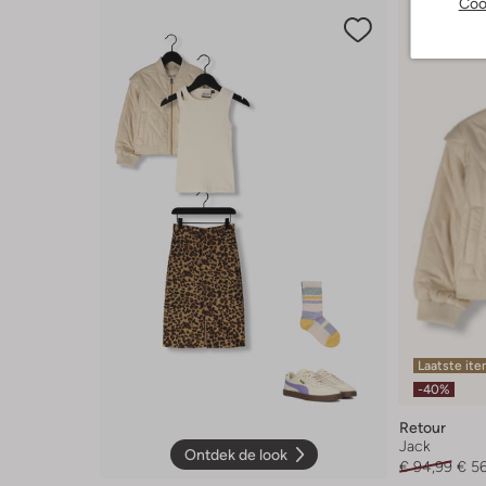
Coo
Laatste it
-40%
Retour
Jack
Ontdek de look
€ 94,99
€ 5