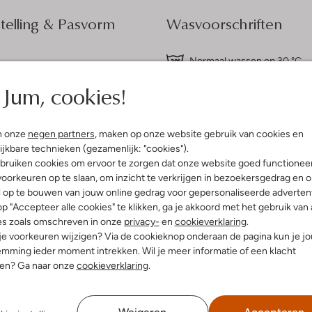
elling & Pasvorm
Wasvoorschriften
Normaal wassen op 30 °C
nterprint
Strijken op maximaal 110 °C
atoen
Jum, cookies!
ercentages:
Kan niet in de droogtromme
 En 20% Viscose
Niet chemisch reinigen
gular Fit
n onze
negen partners
, maken op onze website gebruik van cookies en
Niet bleken
f Lang
ijkbare technieken (gezamenlijk: "cookies").
bruiken cookies om ervoor te zorgen dat onze website goed functionee
oorkeuren op te slaan, om inzicht te verkrijgen in bezoekersgedrag en 
l op te bouwen van jouw online gedrag voor gepersonaliseerde advertent
p "Accepteer alle cookies" te klikken, ga je akkoord met het gebruik van 
es zoals omschreven in onze
privacy-
en
cookieverklaring
.
 je voorkeuren wijzigen? Via de cookieknop onderaan de pagina kun je j
mming ieder moment intrekken. Wil je meer informatie of een klacht
nen? Ga naar onze
cookieverklaring
.