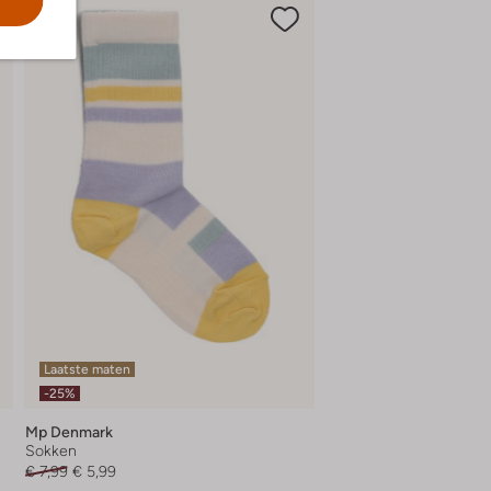
Laatste maten
-25%
Mp Denmark
Sokken
€ 7,99
€ 5,99