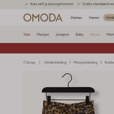
Kies zelf je bezorgmoment
Gratis standaard v
Dames
Heren
Kind
Sale
Meisjes
Jongens
Baby
Nieuw
Mer
Terug
Kinderkleding
Meisjeskleding
Rokke