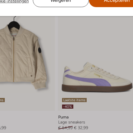
Weigeren
Accepteren
kie-instellingen
ems
Laatste items
-40%
Puma
Lage sneakers
6,99
€ 54,99
€ 32,99