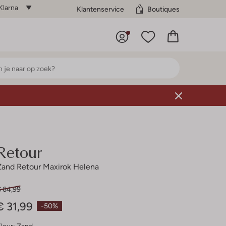
Klarna
Klantenservice
Boutiques
Retour
Zand Retour Maxirok Helena
€ 64,99
€ 31,99
-50%