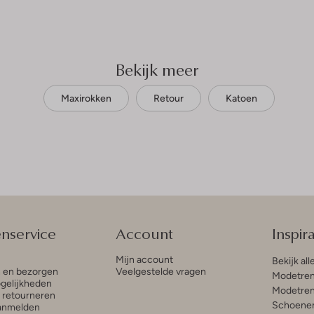
Bekijk meer
Maxirokken
Retour
Katoen
enservice
Account
Inspira
Mijn account
Bekijk all
n en bezorgen
Veelgestelde vragen
Modetren
gelijkheden
Modetren
n retourneren
Schoenen
anmelden