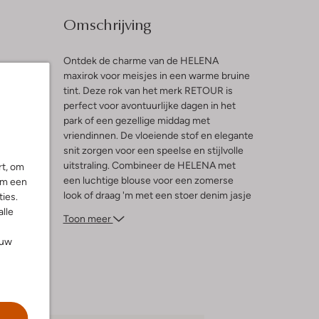
Omschrijving
Ontdek de charme van de HELENA
maxirok voor meisjes in een warme bruine
tint. Deze rok van het merk RETOUR is
l
perfect voor avontuurlijke dagen in het
park of een gezellige middag met
vriendinnen. De vloeiende stof en elegante
snit zorgen voor een speelse en stijlvolle
uitstraling. Combineer de HELENA met
rt, om
een luchtige blouse voor een zomerse
om een
look of draag 'm met een stoer denim jasje
ies.
voor een casual touch. Deze veelzijdige
alle
Toon meer
maxirok is een must-have in de garderobe
van elke jonge dame die houdt van
ouw
comfort en stijl. Laat je inspireren en
creëer eindeloze combinaties!