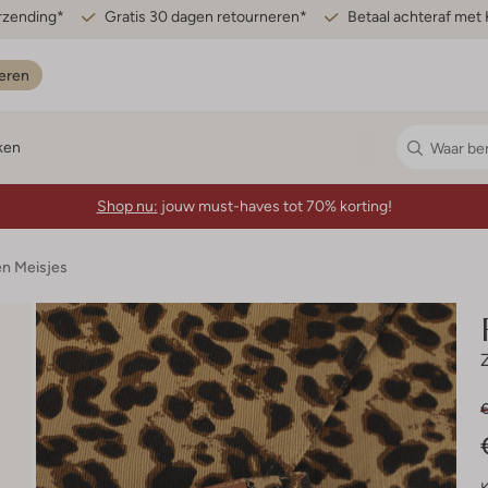
erzending*
Gratis 30 dagen retourneren*
Betaal achteraf met 
eren
ken
Shop nu:
jouw must-haves tot 70% korting!
n Meisjes