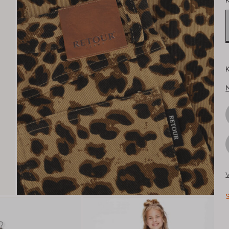
K
K
V
S