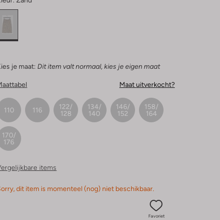
leur:
Zand
ies je maat:
Dit item valt normaal, kies je eigen maat
Maattabel
Maat uitverkocht?
122/
134/
146/
158/
110
116
128
140
152
164
170/
176
ergelijkbare items
orry, dit item is momenteel (nog) niet beschikbaar.
Favoriet